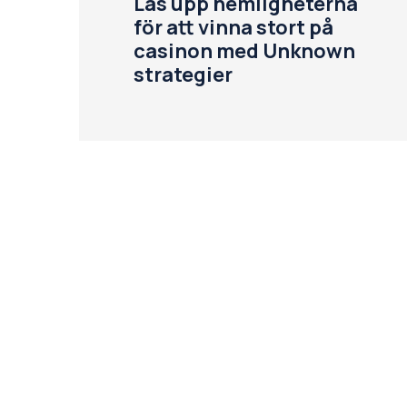
Lås upp hemligheterna
för att vinna stort på
casinon med Unknown
strategier