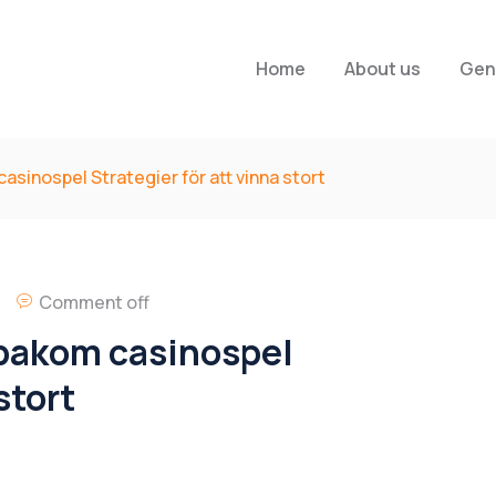
Home
About us
Gen
sinospel Strategier för att vinna stort
Comment off
 bakom casinospel
stort