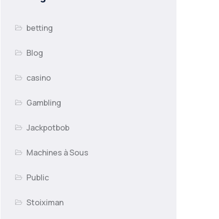
betting
Blog
casino
Gambling
Jackpotbob
Machines à Sous
Public
Stoiximan