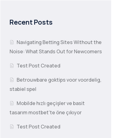
Recent Posts
Navigating Betting Sites Without the
Noise: What Stands Out for Newcomers
Test Post Created
Betrouwbare goktips voor voordelig,
stabiel spel
Mobilde hızlı geçişler ve basit
tasarım mostbet’te öne çıkıyor
Test Post Created