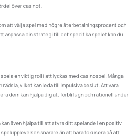
rdel över casinot.
 om att välja spel med högre återbetalningsprocent och
 anpassa din strategi till det specifika spelet kan du
pela en viktig roll i att lyckas med casinospel. Många
ädsla, vilket kan leda till impulsiva beslut. Att vara
ra dem kan hjälpa dig att förbli lugn och rationell under
 kan även hjälpa till att styra ditt spelande i en positiv
av spelupplevelsen snarare än att bara fokusera på att