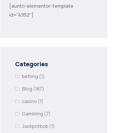
[auntri-elementor-template
id=”4952″]
Categories
betting
(1)
Blog
(187)
casino
(1)
Gambling
(7)
Jackpotbob
(1)