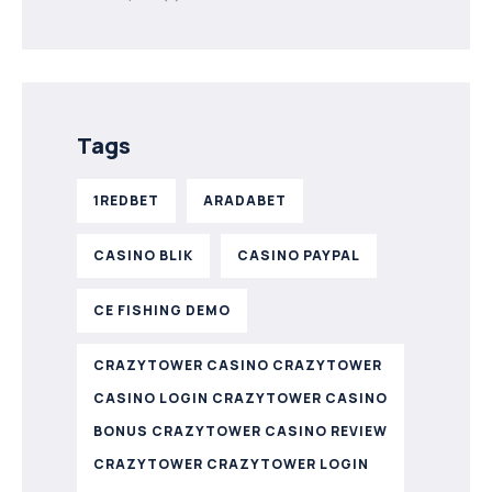
Tags
1REDBET
ARADABET
CASINO BLIK
CASINO PAYPAL
CE FISHING DEMO
CRAZYTOWER CASINO CRAZYTOWER
CASINO LOGIN CRAZYTOWER CASINO
BONUS CRAZYTOWER CASINO REVIEW
CRAZYTOWER CRAZYTOWER LOGIN