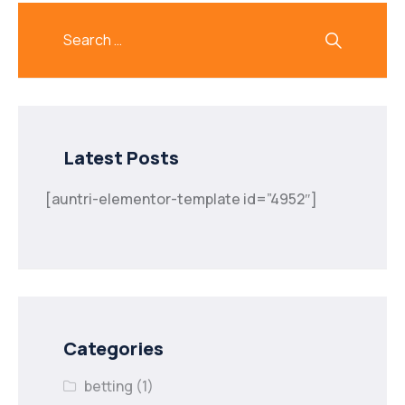
Latest Posts
[auntri-elementor-template id=”4952″]
Categories
betting
(1)