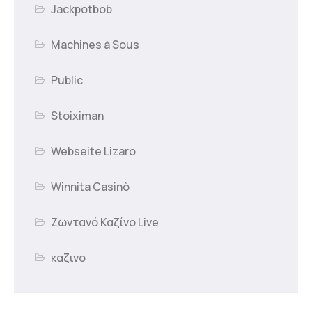
Jackpotbob
Machines à Sous
Public
Stoiximan
Webseite Lizaro
Winnita Casinò
Ζωντανό Καζίνο Live
καζινο