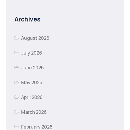
Archives
August 2026
July 2026
June 2026
May 2026
April 2026
March 2026
February 2026