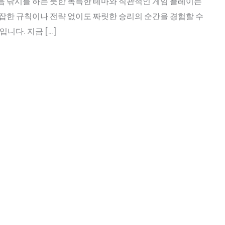
음 낚시를 하는 듯한 독특한 테마와 직관적인 게임 플레이는
잡한 규칙이나 전략 없이도 짜릿한 승리의 순간을 경험할 수
니다. 지금 […]