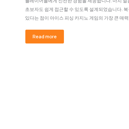
플레이어들에게 신선한 경험을 제공합니다. 마치 얼
초보자도 쉽게 접근할 수 있도록 설계되었습니다. 복
있다는 점이 아이스 피싱 카지노 게임의 가장 큰 매력입
Read more