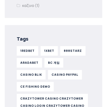
καζινο
(1)
Tags
1REDBET
1XBET
888STARZ
ARADABET
BC 게임
CASINO BLIK
CASINO PAYPAL
CE FISHING DEMO
CRAZYTOWER CASINO CRAZYTOWER
CASINO LOGIN CRAZYTOWER CASINO