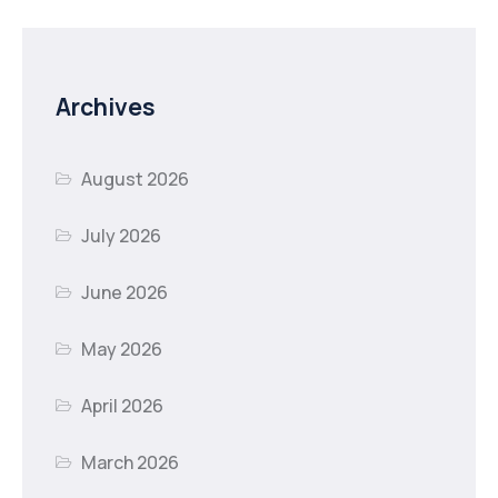
Archives
August 2026
July 2026
June 2026
May 2026
April 2026
March 2026