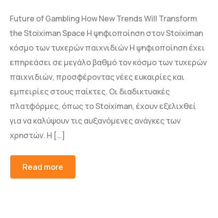
Future of Gambling How New Trends Will Transform
the Stoiximan Space Η ψηφιοποίηση στον Stoiximan
κόσμο των τυχερών παιχνιδιών Η ψηφιοποίηση έχει
επηρεάσει σε μεγάλο βαθμό τον κόσμο των τυχερών
παιχνιδιών, προσφέροντας νέες ευκαιρίες και
εμπειρίες στους παίκτες. Οι διαδικτυακές
πλατφόρμες, όπως το Stoiximan, έχουν εξελιχθεί
για να καλύψουν τις αυξανόμενες ανάγκες των
χρηστών. Η […]
Read more