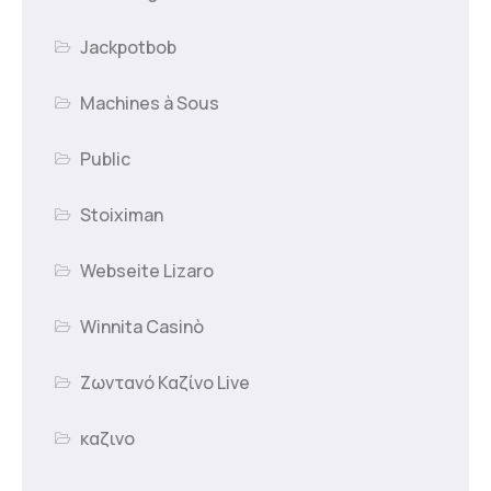
Jackpotbob
Machines à Sous
Public
Stoiximan
Webseite Lizaro
Winnita Casinò
Ζωντανό Καζίνο Live
καζινο