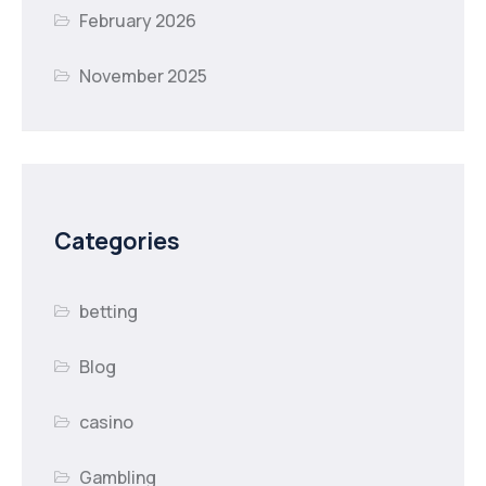
February 2026
November 2025
Categories
betting
Blog
casino
Gambling