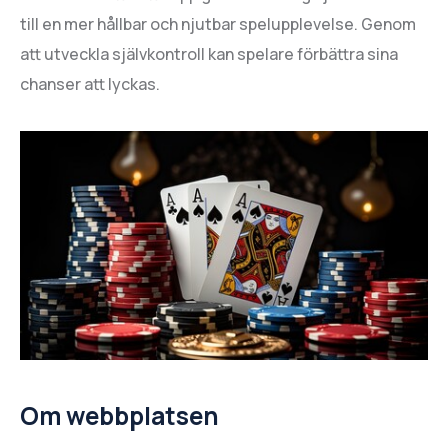
till en mer hållbar och njutbar spelupplevelse. Genom
att utveckla självkontroll kan spelare förbättra sina
chanser att lyckas.
Om webbplatsen