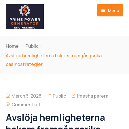
Menu
Home
Home
Public
About us
Avslöja hemligheterna bakom framgångsrika
casinostrategier
Generators
Service And Repair
March 3, 2026
Public
Imesha perera
Contact Us
Comment off
Avslöja hemligheterna