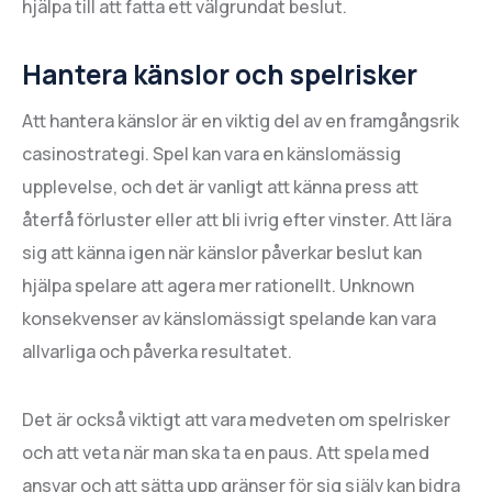
hjälpa till att fatta ett välgrundat beslut.
Hantera känslor och spelrisker
Att hantera känslor är en viktig del av en framgångsrik
casinostrategi. Spel kan vara en känslomässig
upplevelse, och det är vanligt att känna press att
återfå förluster eller att bli ivrig efter vinster. Att lära
sig att känna igen när känslor påverkar beslut kan
hjälpa spelare att agera mer rationellt. Unknown
konsekvenser av känslomässigt spelande kan vara
allvarliga och påverka resultatet.
Det är också viktigt att vara medveten om spelrisker
och att veta när man ska ta en paus. Att spela med
ansvar och att sätta upp gränser för sig själv kan bidra