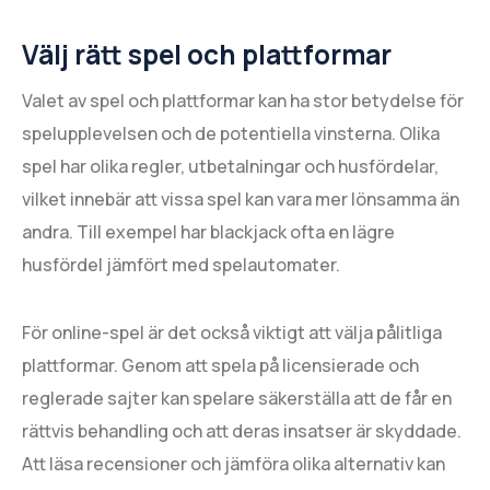
Välj rätt spel och plattformar
Valet av spel och plattformar kan ha stor betydelse för
spelupplevelsen och de potentiella vinsterna. Olika
spel har olika regler, utbetalningar och husfördelar,
vilket innebär att vissa spel kan vara mer lönsamma än
andra. Till exempel har blackjack ofta en lägre
husfördel jämfört med spelautomater.
För online-spel är det också viktigt att välja pålitliga
plattformar. Genom att spela på licensierade och
reglerade sajter kan spelare säkerställa att de får en
rättvis behandling och att deras insatser är skyddade.
Att läsa recensioner och jämföra olika alternativ kan