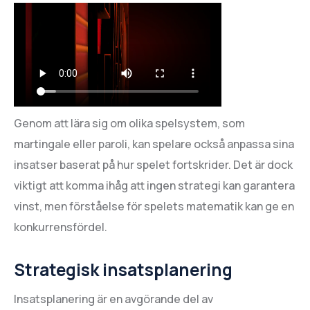
Genom att lära sig om olika spelsystem, som
martingale eller paroli, kan spelare också anpassa sina
insatser baserat på hur spelet fortskrider. Det är dock
viktigt att komma ihåg att ingen strategi kan garantera
vinst, men förståelse för spelets matematik kan ge en
konkurrensfördel.
Strategisk insatsplanering
Insatsplanering är en avgörande del av