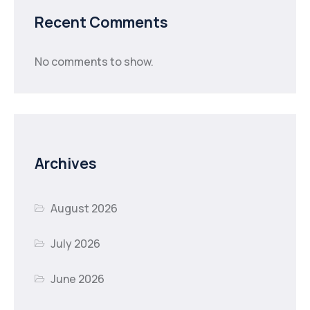
Recent Comments
No comments to show.
Archives
August 2026
July 2026
June 2026