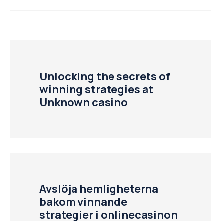
Unlocking the secrets of
winning strategies at
Unknown casino
Avslöja hemligheterna
bakom vinnande
strategier i onlinecasinon