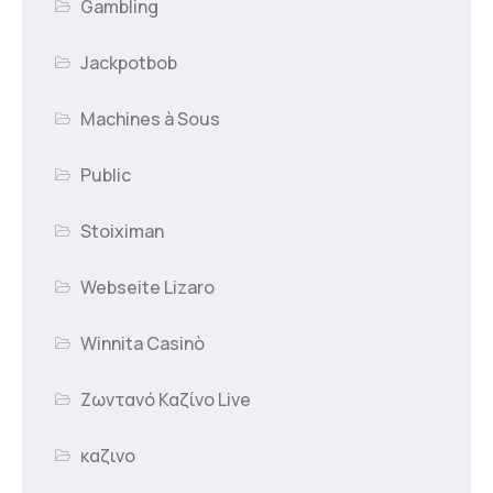
Gambling
Jackpotbob
Machines à Sous
Public
Stoiximan
Webseite Lizaro
Winnita Casinò
Ζωντανό Καζίνο Live
καζινο