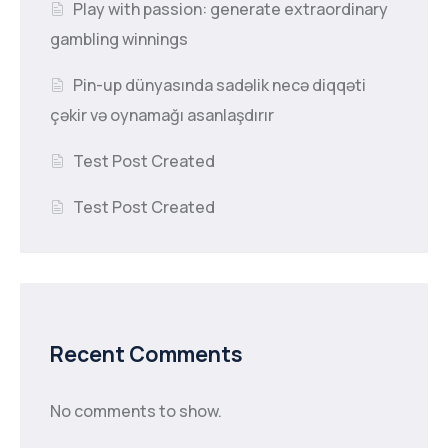
Play with passion: generate extraordinary
gambling winnings
Pin-up dünyasında sadəlik necə diqqəti
çəkir və oynamağı asanlaşdırır
Test Post Created
Test Post Created
Recent Comments
No comments to show.