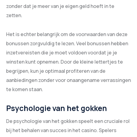
zonder dat je meer van je eigen geld hoeft in te
zetten.
Het is echter belangrijk om de voorwaarden van deze
bonussen zorgvuldig te lezen. Veel bonussen hebben
inzetvereisten die je moet voldoen voordat je je
winsten kunt opnemen. Door de kleine lettertjes te
begrijpen, kun je optimaal profiteren van de
aanbiedingen zonder voor onaangename verrassingen
te komen staan.
Psychologie van het gokken
De psychologie van het gokken speelt een cruciale rol
bij het behalen van succes in het casino. Spelers