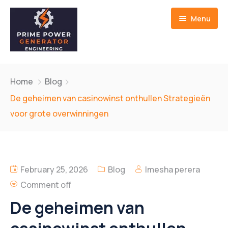
Menu
Home
Home
Blog
About us
De geheimen van casinowinst onthullen Strategieën
voor grote overwinningen
Generators
Service And Repair
February 25, 2026
Blog
Imesha perera
Contact Us
Comment off
De geheimen van