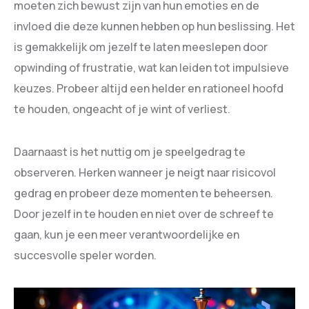
moeten zich bewust zijn van hun emoties en de
invloed die deze kunnen hebben op hun beslissing. Het
is gemakkelijk om jezelf te laten meeslepen door
opwinding of frustratie, wat kan leiden tot impulsieve
keuzes. Probeer altijd een helder en rationeel hoofd
te houden, ongeacht of je wint of verliest.
Daarnaast is het nuttig om je speelgedrag te
observeren. Herken wanneer je neigt naar risicovol
gedrag en probeer deze momenten te beheersen.
Door jezelf in te houden en niet over de schreef te
gaan, kun je een meer verantwoordelijke en
succesvolle speler worden.