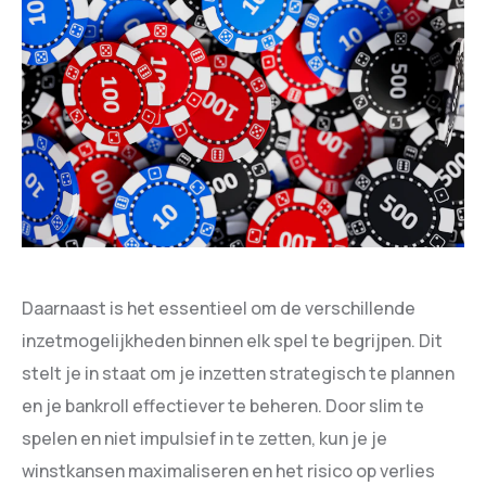
Daarnaast is het essentieel om de verschillende
inzetmogelijkheden binnen elk spel te begrijpen. Dit
stelt je in staat om je inzetten strategisch te plannen
en je bankroll effectiever te beheren. Door slim te
spelen en niet impulsief in te zetten, kun je je
winstkansen maximaliseren en het risico op verlies