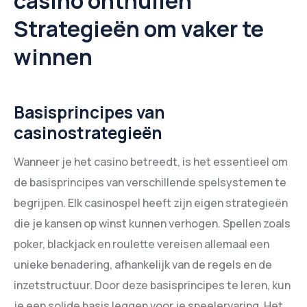
casino onthullen
Strategieën om vaker te
winnen
Basisprincipes van
casinostrategieën
Wanneer je het casino betreedt, is het essentieel om
de basisprincipes van verschillende spelsystemen te
begrijpen. Elk casinospel heeft zijn eigen strategieën
die je kansen op winst kunnen verhogen. Spellen zoals
poker, blackjack en roulette vereisen allemaal een
unieke benadering, afhankelijk van de regels en de
inzetstructuur. Door deze basisprincipes te leren, kun
je een solide basis leggen voor je speelervaring. Het