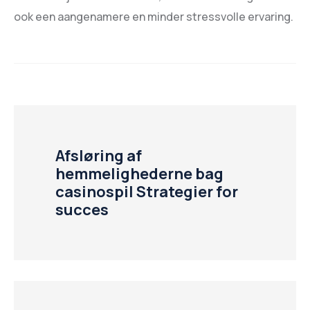
ook een aangenamere en minder stressvolle ervaring.
Afsløring af
hemmelighederne bag
casinospil Strategier for
succes