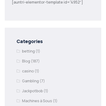
[auntri-elementor-template id=”4952″]
Categories
betting
(1)
Blog
(187)
casino
(1)
Gambling
(7)
Jackpotbob
(1)
Machines à Sous
(1)