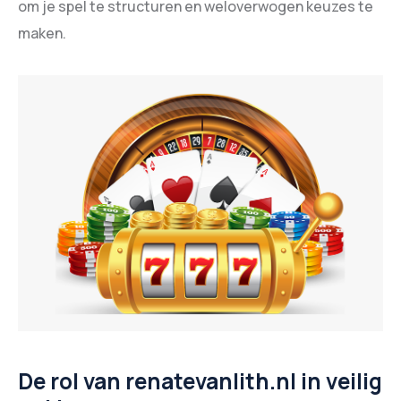
om je spel te structuren en weloverwogen keuzes te
maken.
De rol van renatevanlith.nl in veilig