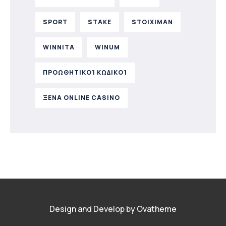
SPORT
STAKE
STOIXIMAN
WINNITA
WINUM
ΠΡΟΩΘΗΤΙΚΟΊ ΚΩΔΙΚΟΊ
ΞΕΝΑ ONLINE CASINO
Design and Develop by Ovatheme