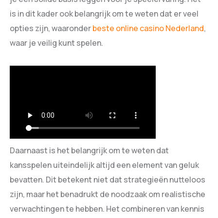
is in dit kader ook belangrijk om te weten dat er veel
opties zijn, waaronder
beste online casino Nederland
,
waar je veilig kunt spelen.
Daarnaast is het belangrijk om te weten dat
kansspelen uiteindelijk altijd een element van geluk
bevatten. Dit betekent niet dat strategieën nutteloos
zijn, maar het benadrukt de noodzaak om realistische
verwachtingen te hebben. Het combineren van kennis