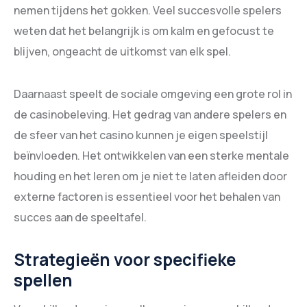
nemen tijdens het gokken. Veel succesvolle spelers
weten dat het belangrijk is om kalm en gefocust te
blijven, ongeacht de uitkomst van elk spel.
Daarnaast speelt de sociale omgeving een grote rol in
de casinobeleving. Het gedrag van andere spelers en
de sfeer van het casino kunnen je eigen speelstijl
beïnvloeden. Het ontwikkelen van een sterke mentale
houding en het leren om je niet te laten afleiden door
externe factoren is essentieel voor het behalen van
succes aan de speeltafel.
Strategieën voor specifieke
spellen