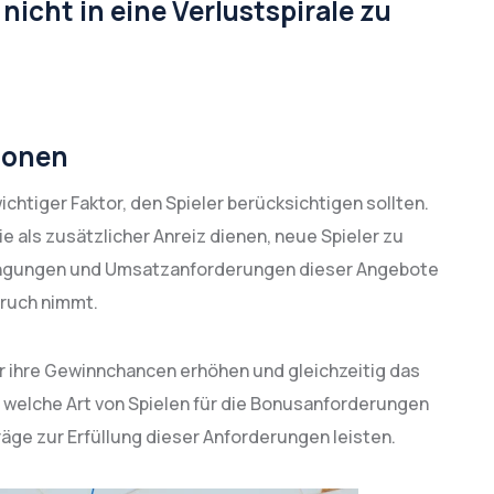
nicht in eine Verlustspirale zu
ionen
chtiger Faktor, den Spieler berücksichtigen sollten.
ie als zusätzlicher Anreiz dienen, neue Spieler zu
dingungen und Umsatzanforderungen dieser Angebote
pruch nimmt.
r ihre Gewinnchancen erhöhen und gleichzeitig das
n, welche Art von Spielen für die Bonusanforderungen
iträge zur Erfüllung dieser Anforderungen leisten.