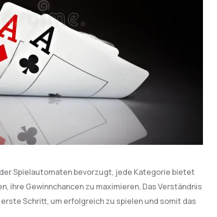
oder Spielautomaten bevorzugt, jede Kategorie bietet
nen, ihre Gewinnchancen zu maximieren. Das Verständnis
erste Schritt, um erfolgreich zu spielen und somit das