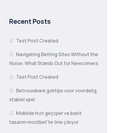
Recent Posts
Test Post Created
Navigating Betting Sites Without the
Noise: What Stands Out for Newcomers
Test Post Created
Betrouwbare goktips voor voordelig,
stabiel spel
Mobilde hızlı geçişler ve basit
tasarım mostbet’te öne çıkıyor