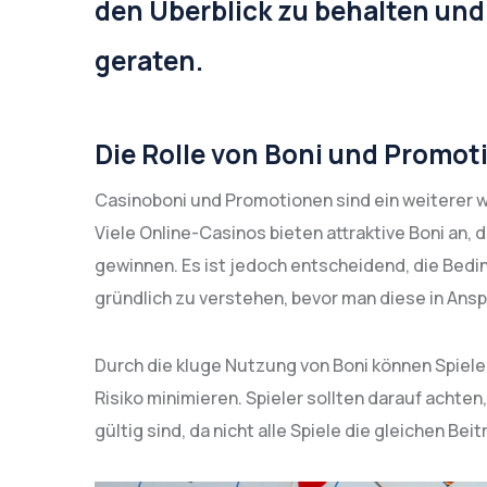
den Überblick zu behalten und 
geraten.
Die Rolle von Boni und Promot
Casinoboni und Promotionen sind ein weiterer wi
Viele Online-Casinos bieten attraktive Boni an, d
gewinnen. Es ist jedoch entscheidend, die Be
gründlich zu verstehen, bevor man diese in Ans
Durch die kluge Nutzung von Boni können Spiele
Risiko minimieren. Spieler sollten darauf achte
gültig sind, da nicht alle Spiele die gleichen Be