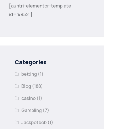
[auntri-elementor-template
id=”4952″]
Categories
betting
(1)
Blog
(188)
casino
(1)
Gambling
(7)
Jackpotbob
(1)