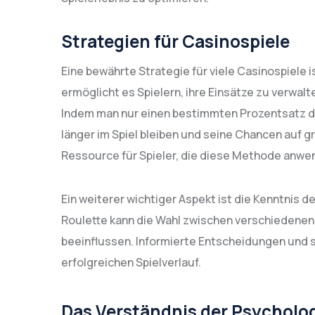
Strategien für Casinospiele
Eine bewährte Strategie für viele Casinospiele
ermöglicht es Spielern, ihre Einsätze zu verwalt
Indem man nur einen bestimmten Prozentsatz de
länger im Spiel bleiben und seine Chancen auf g
Ressource für Spieler, die diese Methode anw
Ein weiterer wichtiger Aspekt ist die Kenntnis d
Roulette kann die Wahl zwischen verschiedenen
beeinflussen. Informierte Entscheidungen und 
erfolgreichen Spielverlauf.
Das Verständnis der Psycholog