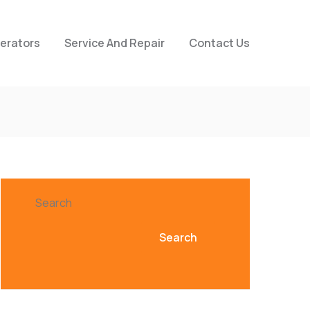
erators
Service And Repair
Contact Us
Search
Search