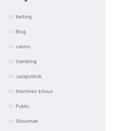
betting
Blog
casino
Gambling
Jackpotbob
Machines à Sous
Public
Stoiximan