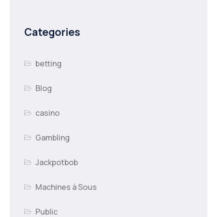
Categories
betting
Blog
casino
Gambling
Jackpotbob
Machines à Sous
Public