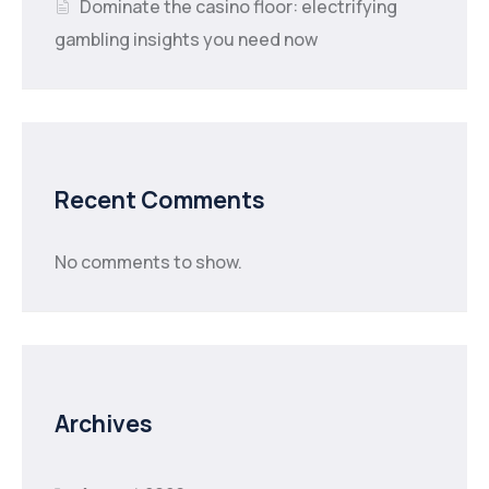
Dominate the casino floor: electrifying
gambling insights you need now
Recent Comments
No comments to show.
Archives