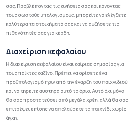
σας. Προβλέποντας τις κινήσεις σας και κάνοντας
τους σωστούς υπολογισμούς, μπορείτε να ελέγξετε
καλύτερα τα στοιχήματά σας και να αυξήσετε τις
πιθανότητές σας για κέρδη.
Διαχείριση κεφαλαίου
Η διαχείριση κεφαλαίου είναι καίριας σημασίας για
τους παίκτες καζίνο. Πρέπει να ορίσετε ένα
προϋπολογισμό πριν από την έναρξη του παιχνιδιού
και να τηρείτε αυστηρά αυτό το όριο. Αυτό όχι μόνο
θα σας προστατεύσει από μεγάλα χρέη, αλλά θα σας
επιτρέψει επίσης να απολαύσετε το παιχνίδι χωρίς
άγχη.