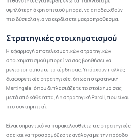
πιθανότητες για κέρδη, ενώ τα παιχνίδια με
υψηλότερη άκρη σπιτιού μπορεί να αποδειχθούν
πιο δύσκολα για να κερδίσετε μακροπρόθεσμα.
Στρατηγικές στοιχηματισμού
Η εφαρμογή αποτελεσματικών στρατηγικών
στοιχηματισμού μπορεί να σας βοηθήσει να
μεγιστοποιήσετε τα κέρδη σας. Υπάρχουν πολλές
διαφορετικές στρατηγικές, όπως η στρατηγική
Martingale, όπου διπλασιάζετε το στοίχημά σας
μετά από κάθε ήττα, ή η στρατηγική Paroli, που είναι
πιο συντηρητική.
Είναι σημαντικό να παρακολουθείτε τις στρατηγικές
σας και να προσαρμόζεστε ανάλογα με την πρόοδο