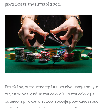
βελτιώσετε την εμπειρία σας.
Επιπλέον, οι παίκτες πρέπει να είναι ενήμεροι για
τις αποδόσεις κάθε παιχνιδιού. Τα παιχνίδια με
χαμηλότερη άκρη σπιτιού προσφέρουν καλύτερες