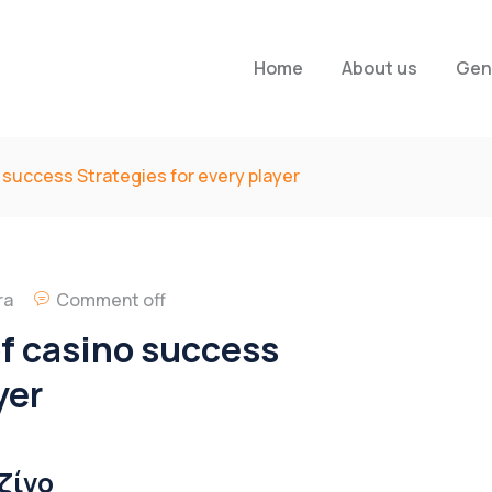
Home
About us
Gen
 success Strategies for every player
ra
Comment off
of casino success
yer
ζίνο