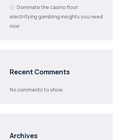
Dominate the casino floor:
electrifying gambling insights you need
now
Recent Comments
No comments to show.
Archives