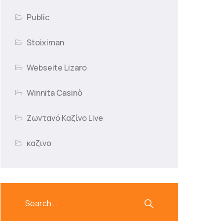
Public
Stoiximan
Webseite Lizaro
Winnita Casinò
Ζωντανό Καζίνο Live
καζινο