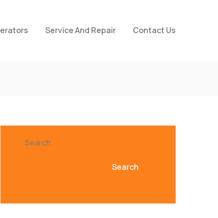
erators
Service And Repair
Contact Us
Search
Search