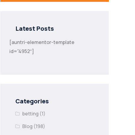
Latest Posts
[auntri-elementor-template
id=”4952″]
Categories
betting
(1)
Blog
(198)