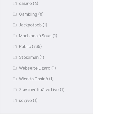
casino
(4)
Gambling
(8)
Jackpotbob
(1)
Machines à Sous
(1)
Public
(735)
Stoiximan
(1)
Webseite Lizaro
(1)
Winnita Casinò
(1)
Ζωντανό Καζίνο Live
(1)
καζινο
(1)