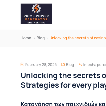
Home
Blog
Unlocking the secrets of casino
February 28, 2026
Blog
Imesha pere
Unlocking the secrets 
Strategies for every pla
Κατανόηση των παιχνιδιών κα