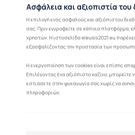
Ασφάλεια και αξιοπιστία του
Η επιλογή ενός ασφαλούς και αξιόπιστου διαδι
σας. Πριν εγγραφείτε σε κάποια πλατφόρμα, ελέ
χρηστών. Η ιστοσελίδα eleusis2021.eu παρέχε
εξασφαλίζοντας την προστασία των προσωπι
Η ενεργοποίηση των cookies είναι επίσης απαρ
Επιλέγοντας ένα αξιόπιστο καζίνο, μπορείτε 
εστιάσετε στην ψυχαγωγία σας χωρίς να ανησ
πληροφοριών.