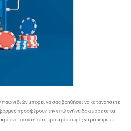
 παιχνιδιών μπορεί να σας βοηθήσει να κατανοήσετε
τφόρμες προσφέρουν την επιλογή να δοκιμάσετε τα
αιρία να αποκτήσετε εμπειρία χωρίς να ρισκάρετε