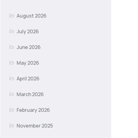
August 2026
July 2026
June 2026
May 2026
April 2026
March 2026
February 2026
November 2025