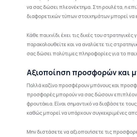
να σας δώσει πλεονέκτημα. Στη ρουλέτα, η επ
διαφορετικών τύπων στοιχημάτων μπορεί να 
Κάθε παιχνίδι έχει τις δικές του στρατηγικές 
παρακολουθείτε και να αναλύετε τις στρατηγ
σας δώσει πολύτιμες πληροφορίες για το παιχ
Αξιοποίηση προσφορών και 
Πολλά καζίνο προσφέρουν μπόνους και προσφορ
προσφορές μπορούν να σας δώσουν επιπλέον κ
φρουτάκια. Είναι σημαντικό να διαβάσετε του
καθώς μπορεί να υπάρχουν συγκεκριμένες απα
Μην διστάσετε να αξιοποιήσετε τις προσφορ