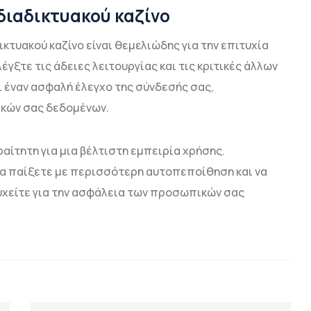
 διαδικτυακού καζίνο
κτυακού καζίνο είναι θεμελιώδης για την επιτυχία
γξτε τις άδειες λειτουργίας και τις κριτικές άλλων
ι έναν ασφαλή έλεγχο της σύνδεσής σας,
κών σας δεδομένων.
αίτητη για μια βέλτιστη εμπειρία χρήσης.
να παίξετε με περισσότερη αυτοπεποίθηση και να
υχείτε για την ασφάλεια των προσωπικών σας