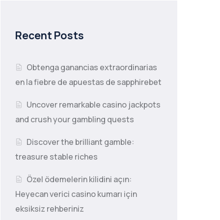
Recent Posts
Obtenga ganancias extraordinarias
en la fiebre de apuestas de sapphirebet
Uncover remarkable casino jackpots
and crush your gambling quests
Discover the brilliant gamble:
treasure stable riches
Özel ödemelerin kilidini açın:
Heyecan verici casino kumarı için
eksiksiz rehberiniz