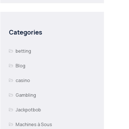
Categories
betting
Blog
casino
Gambling
Jackpotbob
Machines à Sous