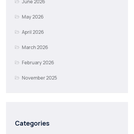
June 2026
May 2026
April 2026
March 2026
February 2026
November 2025
Categories