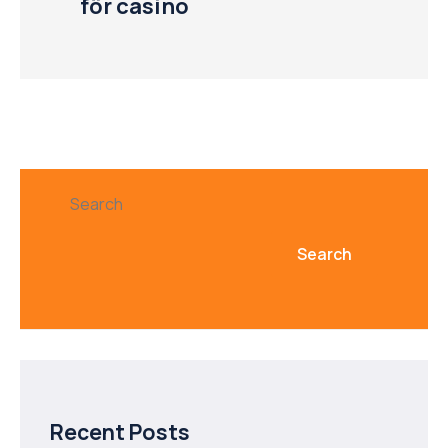
för casino
Search
Search
Recent Posts