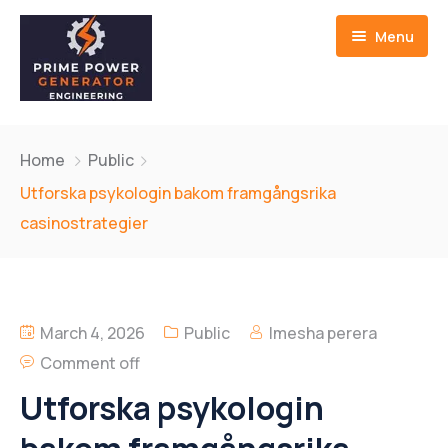
Menu
Home
Home
Public
About us
Utforska psykologin bakom framgångsrika
casinostrategier
Generators
Service And Repair
March 4, 2026
Public
Imesha perera
Contact Us
Comment off
Utforska psykologin