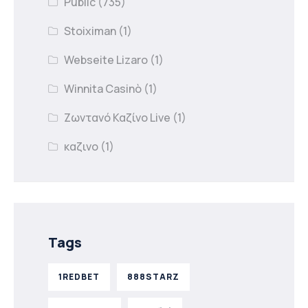
Public
(735)
Stoiximan
(1)
Webseite Lizaro
(1)
Winnita Casinò
(1)
Ζωντανό Καζίνο Live
(1)
καζινο
(1)
Tags
1REDBET
888STARZ