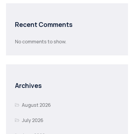
Recent Comments
No comments to show.
Archives
August 2026
July 2026