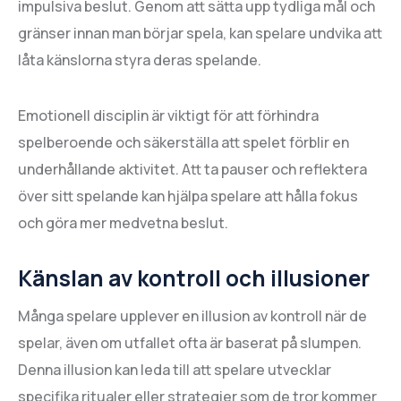
impulsiva beslut. Genom att sätta upp tydliga mål och
gränser innan man börjar spela, kan spelare undvika att
låta känslorna styra deras spelande.
Emotionell disciplin är viktigt för att förhindra
spelberoende och säkerställa att spelet förblir en
underhållande aktivitet. Att ta pauser och reflektera
över sitt spelande kan hjälpa spelare att hålla fokus
och göra mer medvetna beslut.
Känslan av kontroll och illusioner
Många spelare upplever en illusion av kontroll när de
spelar, även om utfallet ofta är baserat på slumpen.
Denna illusion kan leda till att spelare utvecklar
specifika ritualer eller strategier som de tror kommer