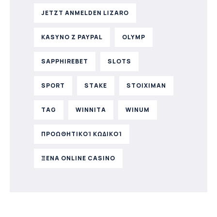
JETZT ANMELDEN LIZARO
KASYNO Z PAYPAL
OLYMP
SAPPHIREBET
SLOTS
SPORT
STAKE
STOIXIMAN
TAG
WINNITA
WINUM
ΠΡΟΩΘΗΤΙΚΟΊ ΚΩΔΙΚΟΊ
ΞΕΝΑ ONLINE CASINO