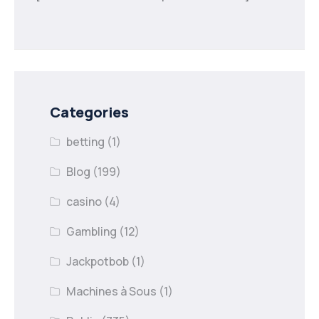
Categories
betting
(1)
Blog
(199)
casino
(4)
Gambling
(12)
Jackpotbob
(1)
Machines à Sous
(1)