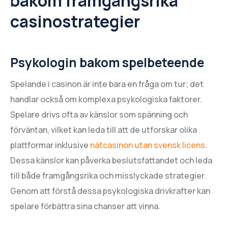
bakom framgångsrika
casinostrategier
Psykologin bakom spelbeteende
Spelande i casinon är inte bara en fråga om tur; det
handlar också om komplexa psykologiska faktorer.
Spelare drivs ofta av känslor som spänning och
förväntan, vilket kan leda till att de utforskar olika
plattformar inklusive
nätcasinon utan svensk licens
.
Dessa känslor kan påverka beslutsfattandet och leda
till både framgångsrika och misslyckade strategier.
Genom att förstå dessa psykologiska drivkrafter kan
spelare förbättra sina chanser att vinna.