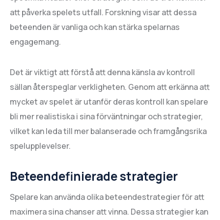
att påverka spelets utfall. Forskning visar att dessa
beteenden är vanliga och kan stärka spelarnas
engagemang.
Det är viktigt att förstå att denna känsla av kontroll
sällan återspeglar verkligheten. Genom att erkänna att
mycket av spelet är utanför deras kontroll kan spelare
bli mer realistiska i sina förväntningar och strategier,
vilket kan leda till mer balanserade och framgångsrika
spelupplevelser.
Beteendefinierade strategier
Spelare kan använda olika beteendestrategier för att
maximera sina chanser att vinna. Dessa strategier kan