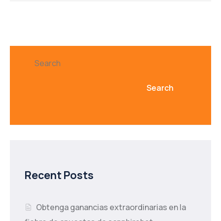
Search
Search
Recent Posts
Obtenga ganancias extraordinarias en la