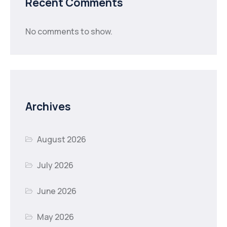
Recent Comments
No comments to show.
Archives
August 2026
July 2026
June 2026
May 2026