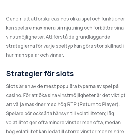
Genom att utforska casinos olika spel och funktioner
kan spelare maximera sin njutning och förbättra sina
vinstmöjligheter. Att förstå de grundläggande
strategierna för varje speltyp kan göra stor skillnad i
hur man spelar och vinner.
Strategier för slots
Slots är en av de mest populära typerna av spel på
casino. För att öka sina vinstmöjligheter är det viktigt
att välja maskiner med hög RTP (Return to Player).
Spelare bör också ta hänsyn till volatiliteten; låg
volatilitet ger ofta mindre vinster men ofta, medan
hög volatilitet kan leda till större vinster men mindre