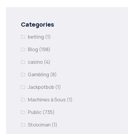
Categories
betting
(1)
Blog
(198)
casino
(4)
Gambling
(8)
Jackpotbob
(1)
Machines à Sous
(1)
Public
(735)
Stoiximan
(1)