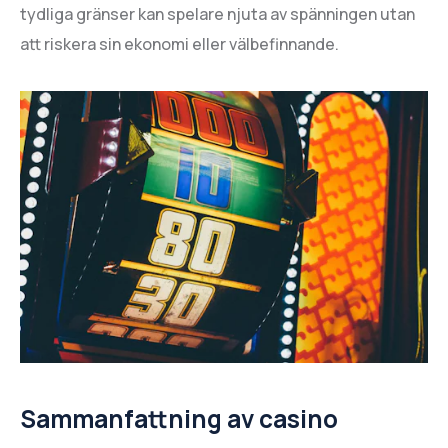
tydliga gränser kan spelare njuta av spänningen utan
att riskera sin ekonomi eller välbefinnande.
Sammanfattning av casino