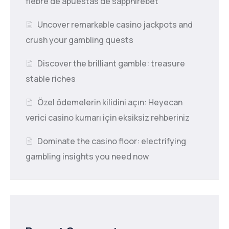
fiebre de apuestas de sapphirebet
Uncover remarkable casino jackpots and
crush your gambling quests
Discover the brilliant gamble: treasure
stable riches
Özel ödemelerin kilidini açın: Heyecan
verici casino kumarı için eksiksiz rehberiniz
Dominate the casino floor: electrifying
gambling insights you need now