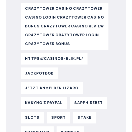
CRAZYTOWER CASINO CRAZYTOWER
CASINO LOGIN CRAZYTOWER CASINO
BONUS CRAZYTOWER CASINO REVIEW
CRAZYTOWER CRAZYTOWER LOGIN
CRAZYTOWER BONUS
HTTPS://CASINOS-BLIK.PL/
JACKPOTBOB
JETZT ANMELDEN LIZARO
KASYNO Z PAYPAL
SAPPHIREBET
SLOTS
SPORT
STAKE