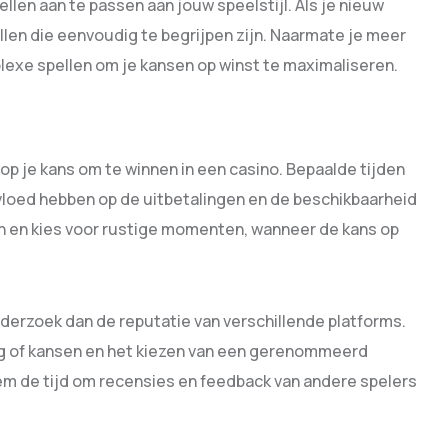
ellen aan te passen aan jouw speelstijl. Als je nieuw
llen die eenvoudig te begrijpen zijn. Naarmate je meer
lexe spellen om je kansen op winst te maximaliseren.
op je kans om te winnen in een casino. Bepaalde tijden
invloed hebben op de uitbetalingen en de beschikbaarheid
en en kies voor rustige momenten, wanneer de kans op
nderzoek dan de reputatie van verschillende platforms.
ing of kansen en het kiezen van een gerenommeerd
em de tijd om recensies en feedback van andere spelers