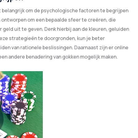
 belangrijk om de psychologische factoren te begrijpen
n ontworpen om een bepaalde sfeer te creëren, die
geld uit te geven. Denk hierbij aan de kleuren, geluiden
deze strategieën te doorgronden, kun je beter
eiden van rationele beslissingen. Daarnaast zijn er online
een andere benadering van gokken mogelijk maken.