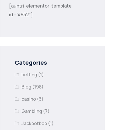
[auntri-elementor-template
id=”4952″]
Categories
betting
(1)
Blog
(198)
casino
(3)
Gambling
(7)
Jackpotbob
(1)