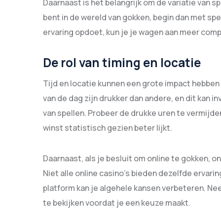
Daarnaast is het belangrijk om de variatie van sp
bent in de wereld van gokken, begin dan met spe
ervaring opdoet, kun je je wagen aan meer comp
De rol van timing en locatie
Tijd en locatie kunnen een grote impact hebben 
van de dag zijn drukker dan andere, en dit kan 
van spellen. Probeer de drukke uren te vermijd
winst statistisch gezien beter lijkt.
Daarnaast, als je besluit om online te gokken, o
Niet alle online casino’s bieden dezelfde ervar
platform kan je algehele kansen verbeteren. Ne
te bekijken voordat je een keuze maakt.