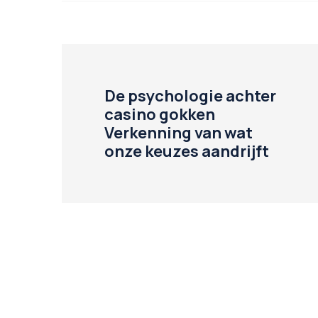
De psychologie achter
casino gokken
Verkenning van wat
onze keuzes aandrijft