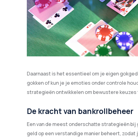
Daarnaast is het essentieel om je eigen gokgedr
gokken of kun je je emoties onder controle houd
strategieën ontwikkelen om bewustere keuzes 
De kracht van bankrollbeheer
Een van de meest onderschatte strategieën bij go
geld op een verstandige manier beheert, zodat je 