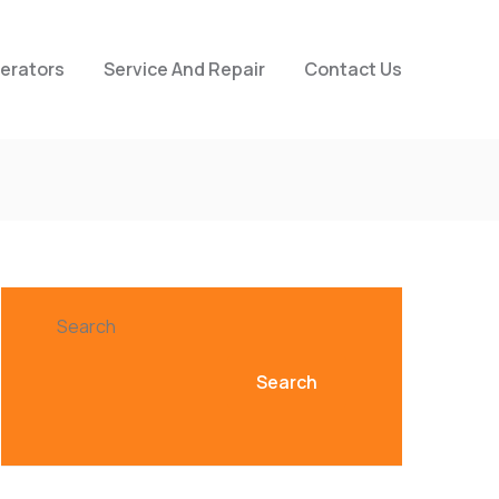
erators
Service And Repair
Contact Us
Search
Search