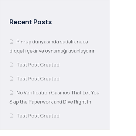
Recent Posts
Pin-up dünyasında sadəlik necə
diqqəti çəkir və oynamağı asanlaşdırır
Test Post Created
Test Post Created
No Verification Casinos That Let You
Skip the Paperwork and Dive Right In
Test Post Created