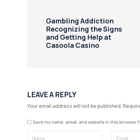
Gambling Addiction
Recognizing the Signs
and Getting Help at
Casoola Casino
LEAVE A REPLY
Your email address will not be published.
Requir
Save my name, email, and website in this browser f