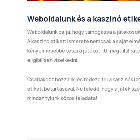
Weboldalunk és a kaszinó etik
Weboldalunk célja, hogy támogassa a játékosoka
A kaszinó etikett ismerete nemcsak a saját élmé
kényelmesebbé teszi a játékot. Itt megtalálhat
eligibilisen viselkedni.
Csatlakozz hozzánk, és fedezd fel a kaszinók iz
etikett betartásával. Ne feledd, hogy a játék s
mindannyiunk közös feladata!