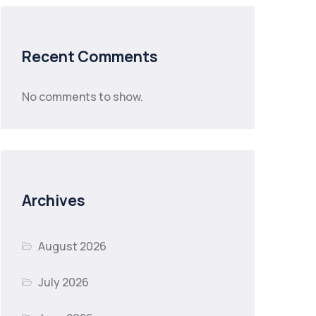
Recent Comments
No comments to show.
Archives
August 2026
July 2026