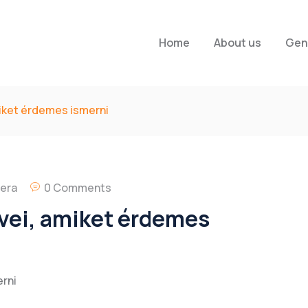
Home
About us
Gen
miket érdemes ismerni
rera
0 Comments
lvei, amiket érdemes
erni