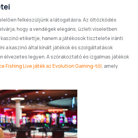
tei
lelően felkészüljünk a látogatásra. Az öltözködés
elvárja, hogy a vendégek elegáns, üzleti viseletben
aszinó etikettje, hanem a játékosok tisztelete iránti
i a kaszinó által kínált játékok és szolgáltatások
san élvezetes legyen. A szórakoztató és izgalmas játékok
ce Fishing Live játék az Evolution Gaming-től
, amely