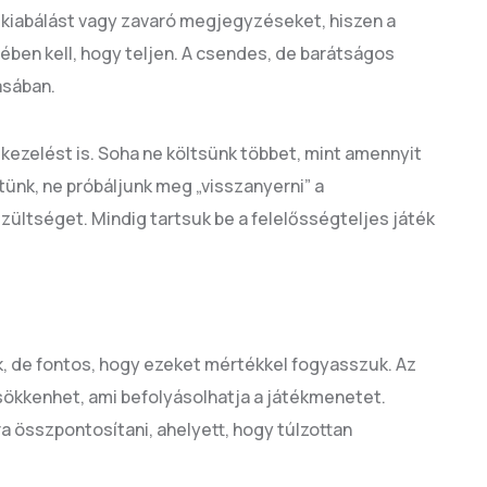
os kiabálást vagy zavaró megjegyzéseket, hiszen a
ében kell, hogy teljen. A csendes, de barátságos
ásában.
zkezelést is. Soha ne költsünk többet, mint amennyit
tünk, ne próbáljunk meg „visszanyerni” a
zültséget. Mindig tartsuk be a felelősségteljes játék
k, de fontos, hogy ezeket mértékkel fogyasszuk. Az
sökkenhet, ami befolyásolhatja a játékmenetet.
a összpontosítani, ahelyett, hogy túlzottan