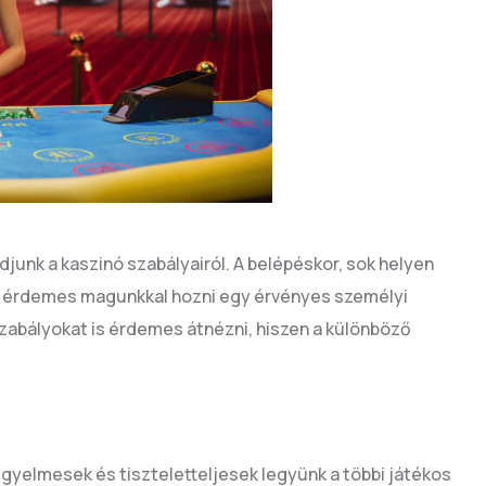
djunk a kaszinó szabályairól. A belépéskor, sok helyen
p érdemes magunkkal hozni egy érvényes személyi
szabályokat is érdemes átnézni, hiszen a különböző
figyelmesek és tiszteletteljesek legyünk a többi játékos