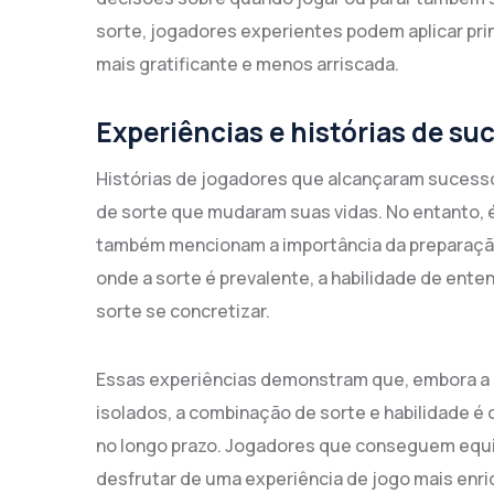
sorte, jogadores experientes podem aplicar pri
mais gratificante e menos arriscada.
Experiências e histórias de su
Histórias de jogadores que alcançaram suces
de sorte que mudaram suas vidas. No entanto, 
também mencionam a importância da preparação 
onde a sorte é prevalente, a habilidade de ent
sorte se concretizar.
Essas experiências demonstram que, embora a 
isolados, a combinação de sorte e habilidade é
no longo prazo. Jogadores que conseguem equil
desfrutar de uma experiência de jogo mais enr