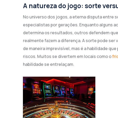
A natureza do jogo: sorte vers
No universo dos jogos, a eterna disputa entre s
especialistas por gerações. Enquanto alguns ac
determina os resultados, outros defendem que a
realmente fazem a diferença. A sorte pode ser 
de maneira imprevisível, mas é a habilidade qu
riscos. Muitos se divertem em locais como o
fri
habilidade se entrelaçam.