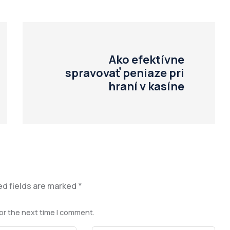
Ako efektívne
spravovať peniaze pri
hraní v kasíne
ed fields are marked
*
or the next time I comment.