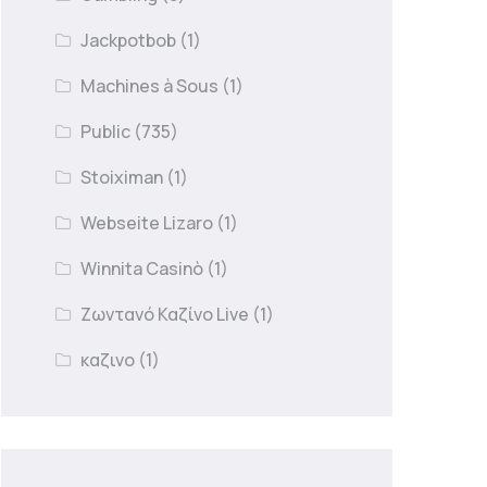
Jackpotbob
(1)
Machines à Sous
(1)
Public
(735)
Stoiximan
(1)
Webseite Lizaro
(1)
Winnita Casinò
(1)
Ζωντανό Καζίνο Live
(1)
καζινο
(1)