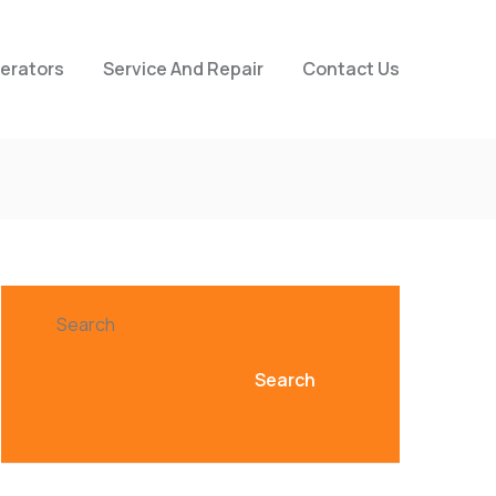
erators
Service And Repair
Contact Us
Search
Search