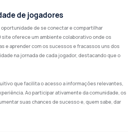
ade de jogadores
a oportunidade de se conectar e compartilhar
 O site oferece um ambiente colaborativo onde os
cas e aprender com os sucessos e fracassos uns dos
idade na jornada de cada jogador, destacando que o
itivo que facilita o acesso a informações relevantes,
periência. Ao participar ativamente da comunidade, os
aumentar suas chances de sucesso e, quem sabe, dar