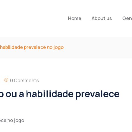
Home
About us
Gen
a habilidade prevalece no jogo
0 Comments
vo ou a habilidade prevalece
lece no jogo