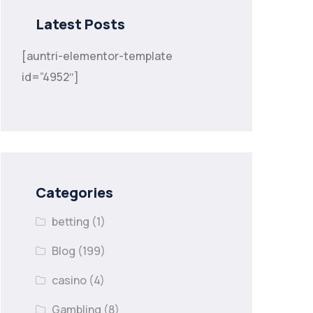
Latest Posts
[auntri-elementor-template
id=”4952″]
Categories
betting
(1)
Blog
(199)
casino
(4)
Gambling
(8)