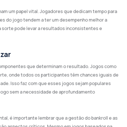
nham um papel vital. Jogadores que dedicam tempo para
nces do jogo tendem a ter um desempenho melhor a
 sorte pode levar a resultados inconsistentes e
azar
s componentes que determinam o resultado. Jogos como
rte, onde todos os participantes têm chances iguais de
ade. Isso faz com que esses jogos sejam populares
 jogo sem a necessidade de aprofundamento
l, é importante lembrar que a gestão do bankroll e as
são aspectos críticos. Mesmo em jogos baseados na