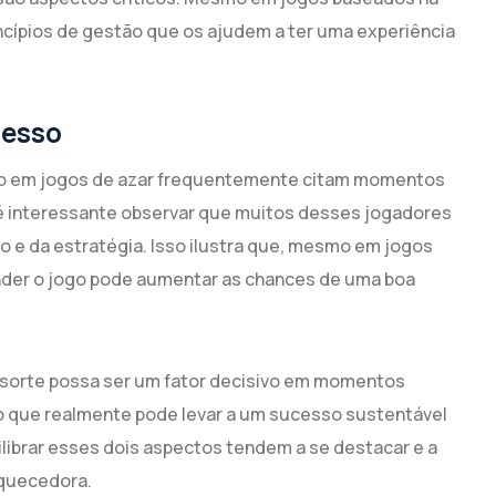
ncípios de gestão que os ajudem a ter uma experiência
cesso
so em jogos de azar frequentemente citam momentos
é interessante observar que muitos desses jogadores
e da estratégia. Isso ilustra que, mesmo em jogos
ender o jogo pode aumentar as chances de uma boa
sorte possa ser um fator decisivo em momentos
 o que realmente pode levar a um sucesso sustentável
ibrar esses dois aspectos tendem a se destacar e a
iquecedora.