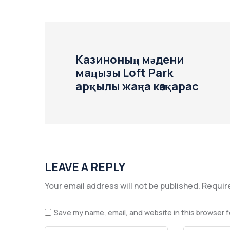
Казиноның мәдени
маңызы Loft Park
арқылы жаңа көзқарас
LEAVE A REPLY
Your email address will not be published.
Requir
Save my name, email, and website in this browser f