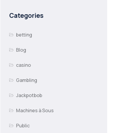
Categories
betting
Blog
casino
Gambling
Jackpotbob
Machines à Sous
Public