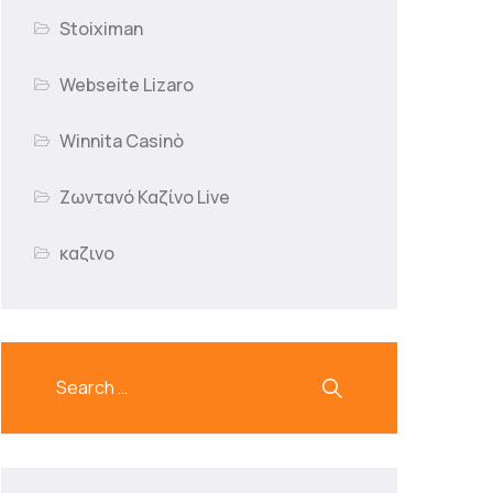
Stoiximan
Webseite Lizaro
Winnita Casinò
Ζωντανό Καζίνο Live
καζινο