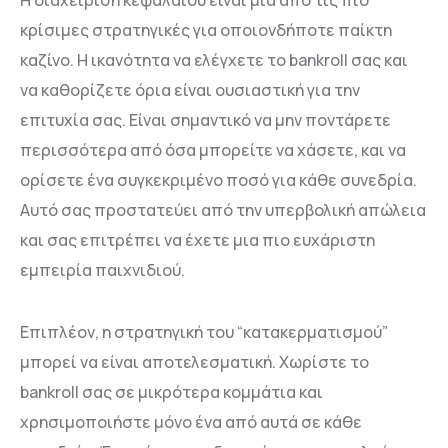
Η διαχείριση κεφαλαίου είναι μια από τις πιο
κρίσιμες στρατηγικές για οποιονδήποτε παίκτη
καζίνο. Η ικανότητα να ελέγχετε το bankroll σας και
να καθορίζετε όρια είναι ουσιαστική για την
επιτυχία σας. Είναι σημαντικό να μην ποντάρετε
περισσότερα από όσα μπορείτε να χάσετε, και να
ορίσετε ένα συγκεκριμένο ποσό για κάθε συνεδρία.
Αυτό σας προστατεύει από την υπερβολική απώλεια
και σας επιτρέπει να έχετε μια πιο ευχάριστη
εμπειρία παιχνιδιού.
Επιπλέον, η στρατηγική του “κατακερματισμού”
μπορεί να είναι αποτελεσματική. Χωρίστε το
bankroll σας σε μικρότερα κομμάτια και
χρησιμοποιήστε μόνο ένα από αυτά σε κάθε