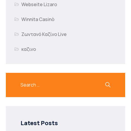
Webseite Lizaro
Winnita Casinò
Ζωντανό Καζίνο Live
καζινο
Latest Posts