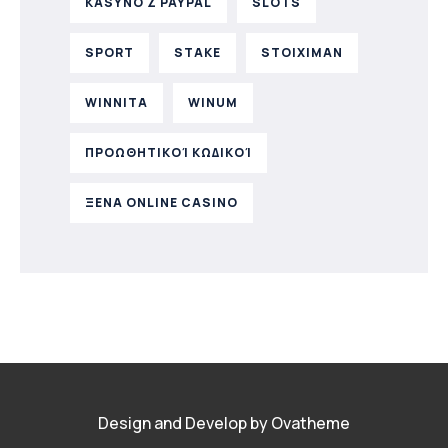
KASYNO Z PAYPAL
SLOTS
SPORT
STAKE
STOIXIMAN
WINNITA
WINUM
ΠΡΟΩΘΗΤΙΚΟΊ ΚΩΔΙΚΟΊ
ΞΕΝΑ ONLINE CASINO
Design and Develop by Ovatheme