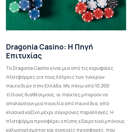
Dragonia Casino: Η Πηγή
Επιτυχίας
Το Dragonia Casino είναι μια από τις κορυφαίες
πλατφόρμες για τους λάτρεις των τυχερών
παιχνιδιών στην Ελλάδα. Με πάνω από 10.200
τίτλους διαθέσιμους, οι παίκτες μπορούν να
απολαύσουν μια ποικιλία από παιχνίδια, από
κλασικά καζίνο μέχρι σύγχρονες παραλλαγές. Η
πλατφόρμα προσφέρει επίσης εξαιρετικά μπόνους
καλωσορίσματος και συνεχείς προσφορές, που