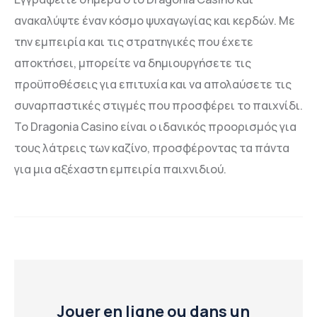
ανακαλύψτε έναν κόσμο ψυχαγωγίας και κερδών. Με
την εμπειρία και τις στρατηγικές που έχετε
αποκτήσει, μπορείτε να δημιουργήσετε τις
προϋποθέσεις για επιτυχία και να απολαύσετε τις
συναρπαστικές στιγμές που προσφέρει το παιχνίδι.
Το Dragonia Casino είναι ο ιδανικός προορισμός για
τους λάτρεις των καζίνο, προσφέροντας τα πάντα
για μια αξέχαστη εμπειρία παιχνιδιού.
Jouer en ligne ou dans un