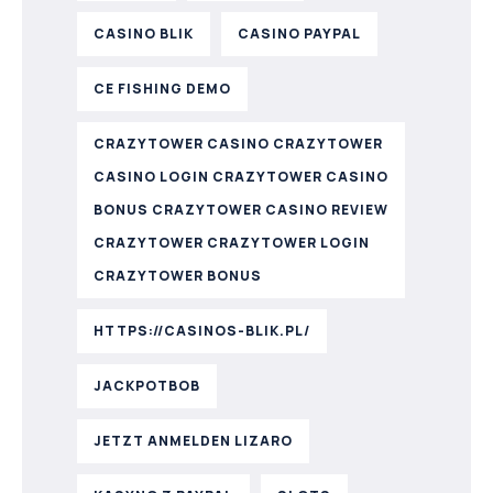
CASINO BLIK
CASINO PAYPAL
CE FISHING DEMO
CRAZYTOWER CASINO CRAZYTOWER
CASINO LOGIN CRAZYTOWER CASINO
BONUS CRAZYTOWER CASINO REVIEW
CRAZYTOWER CRAZYTOWER LOGIN
CRAZYTOWER BONUS
HTTPS://CASINOS-BLIK.PL/
JACKPOTBOB
JETZT ANMELDEN LIZARO