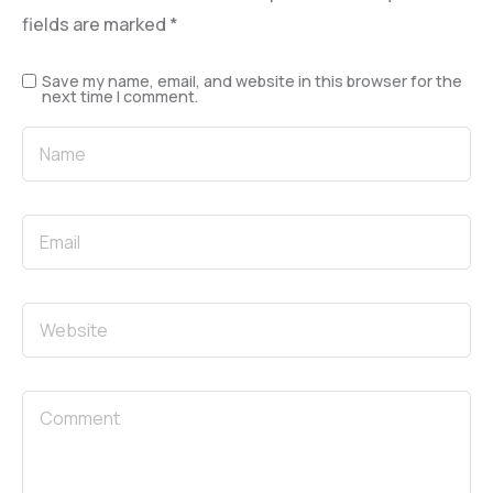
fields are marked
*
Save my name, email, and website in this browser for the
next time I comment.