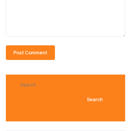
Search
Search