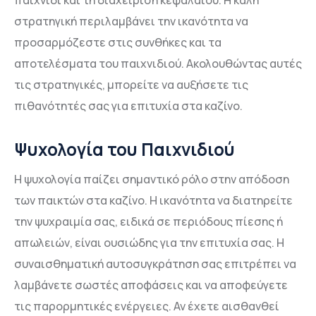
παιχνίδι και τη διαχείριση κεφαλαίου. Η καλή
στρατηγική περιλαμβάνει την ικανότητα να
προσαρμόζεστε στις συνθήκες και τα
αποτελέσματα του παιχνιδιού. Ακολουθώντας αυτές
τις στρατηγικές, μπορείτε να αυξήσετε τις
πιθανότητές σας για επιτυχία στα καζίνο.
Ψυχολογία του Παιχνιδιού
Η ψυχολογία παίζει σημαντικό ρόλο στην απόδοση
των παικτών στα καζίνο. Η ικανότητα να διατηρείτε
την ψυχραιμία σας, ειδικά σε περιόδους πίεσης ή
απωλειών, είναι ουσιώδης για την επιτυχία σας. Η
συναισθηματική αυτοσυγκράτηση σας επιτρέπει να
λαμβάνετε σωστές αποφάσεις και να αποφεύγετε
τις παρορμητικές ενέργειες. Αν έχετε αισθανθεί