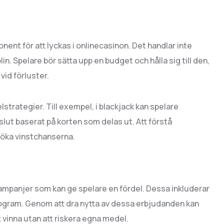
nent för att lyckas i onlinecasinon. Det handlar inte
in. Spelare bör sätta upp en budget och hålla sig till den,
vid förluster.
elstrategier. Till exempel, i blackjack kan spelare
slut baserat på korten som delas ut. Att förstå
 öka vinstchanserna.
ampanjer som kan ge spelare en fördel. Dessa inkluderar
rogram. Genom att dra nytta av dessa erbjudanden kan
t vinna utan att riskera egna medel.