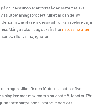
a på onlinecasinon är att förstå den matematiska
 viss utbetalningsprocent, vilket är den del av
. Genom att analysera dessa siffror kan spelare välja
vinna. Många söker idag också efter
nätcasino utan
lser och fler valmöjligheter.
delningen, vilket är den fördel casinot har över
delning kan man maximera sina vinstmöjligheter. För
juder ofta bättre odds jämfört med slots.