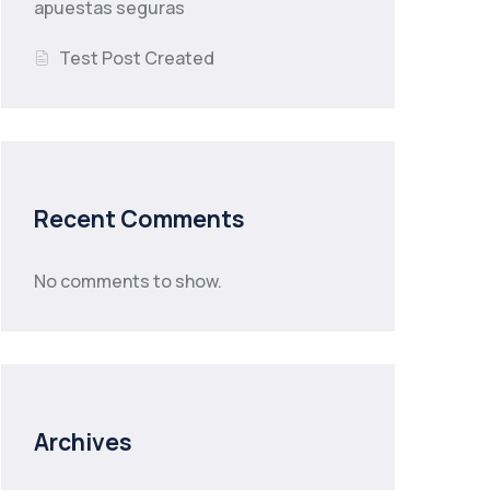
apuestas seguras
Test Post Created
Recent Comments
No comments to show.
Archives