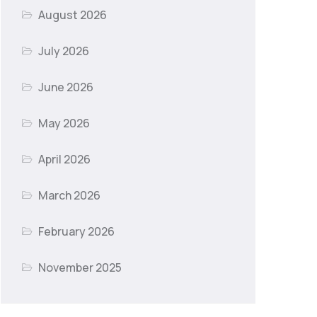
August 2026
July 2026
June 2026
May 2026
April 2026
March 2026
February 2026
November 2025