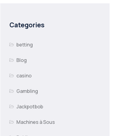
Categories
betting
Blog
casino
Gambling
Jackpotbob
Machines à Sous