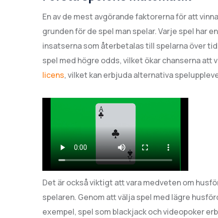
En av de mest avgörande faktorerna för att vinn
grunden för de spel man spelar. Varje spel har en
insatserna som återbetalas till spelarna över tid
spel med högre odds, vilket ökar chanserna att 
licens
, vilket kan erbjuda alternativa speluppleve
Det är också viktigt att vara medveten om husför
spelaren. Genom att välja spel med lägre husför
exempel, spel som blackjack och videopoker erb