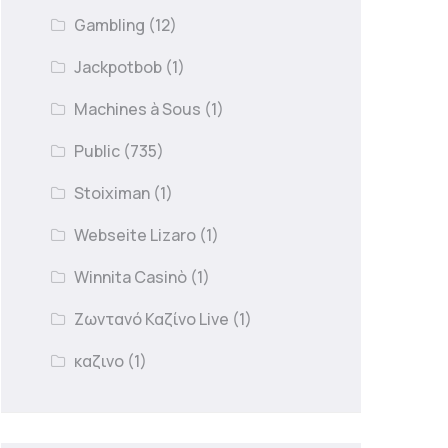
Gambling
(12)
Jackpotbob
(1)
Machines à Sous
(1)
Public
(735)
Stoiximan
(1)
Webseite Lizaro
(1)
Winnita Casinò
(1)
Ζωντανό Καζίνο Live
(1)
καζινο
(1)