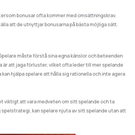
, eftersom bonusar ofta kommer med omsättningskrav.
lla att de utnyttjar bonusarna på bästa möjliga sätt.
e. Spelare måste förstå sina egna känslor och beteenden
 är att jaga förluster, vilket ofta leder till mer spelande
kan hjälpa spelare att hålla sig rationella och inte agera
t viktigt att vara medveten om sitt spelande och ta
spelstrategi, kan spelare njuta av sitt spelande utan att