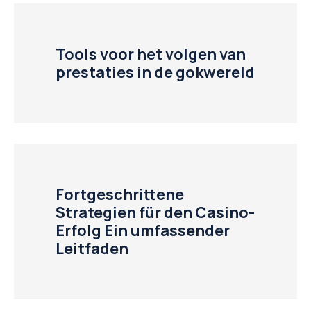
Tools voor het volgen van
prestaties in de gokwereld
Fortgeschrittene
Strategien für den Casino-
Erfolg Ein umfassender
Leitfaden