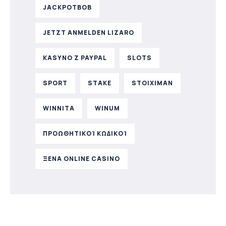
JACKPOTBOB
JETZT ANMELDEN LIZARO
KASYNO Z PAYPAL
SLOTS
SPORT
STAKE
STOIXIMAN
WINNITA
WINUM
ΠΡΟΩΘΗΤΙΚΟΊ ΚΩΔΙΚΟΊ
ΞΕΝΑ ONLINE CASINO