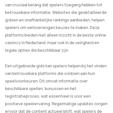
van cruciaal belang dat spelers toegang hebben tot
betrouwbare informatie. Websites die gedetailleerde
gidsen en onafhankelijke rankings aanbieden, helpen
spelers om weloverwogen keuzes te maken. Deze
platforms bieden niet alleen inzicht in de beste online
casino’s in Nederland, maar ook in de veiligheid en
legale opties die beschikbaar zijn.
Een uitgebreide gids kan spelers helpen bij het vinden
van betrouwbare platforms die voldoen aan hun
speelvoorkeuren. Dit omvat informatie over
beschikbare spellen, bonussen en het
registratieproces, wat essentieel is voor een
positieve speelervaring. Regelmatige updates zorgen
ervoor dat de content actueel blijft, wat spelers de