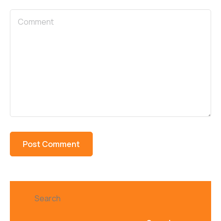
Search