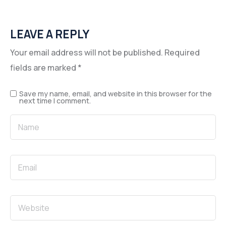
LEAVE A REPLY
Your email address will not be published.
Required
fields are marked
*
Save my name, email, and website in this browser for the
next time I comment.