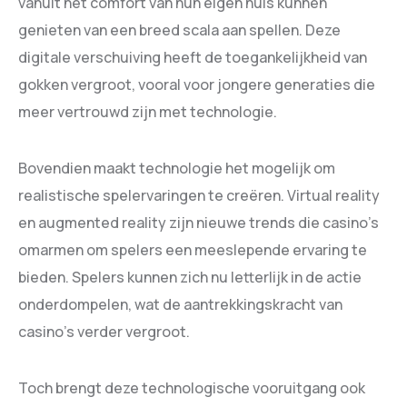
vanuit het comfort van hun eigen huis kunnen
genieten van een breed scala aan spellen. Deze
digitale verschuiving heeft de toegankelijkheid van
gokken vergroot, vooral voor jongere generaties die
meer vertrouwd zijn met technologie.
Bovendien maakt technologie het mogelijk om
realistische spelervaringen te creëren. Virtual reality
en augmented reality zijn nieuwe trends die casino’s
omarmen om spelers een meeslepende ervaring te
bieden. Spelers kunnen zich nu letterlijk in de actie
onderdompelen, wat de aantrekkingskracht van
casino’s verder vergroot.
Toch brengt deze technologische vooruitgang ook