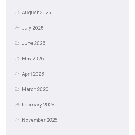
August 2026
July 2026
June 2026
May 2026
April 2026
March 2026
February 2026
November 2025