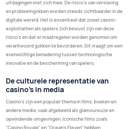
uitdagingen met zich mee. De risico’s van verslaving
en probleemgokken worden steeds zichtbaarder in de
digitale wereld. Het is essentieel dat zowel casino-
exploitanten als spelers zich bewust zijn van deze
risico’s en dat er maatregelen worden genomen om
verantwoord gokken te bevorderen. Dit vraagt om een
evenwichtige benadering tussen technologische
innovatie en de bescherming van spelers.
De culturele representatie van
casino’s in media
Casino’s zijn een populair thema in films, boeken en
andere media, vaak afgebeeld als glamoureuze en
opwindende omgevingen. Iconische films zoals
“Casino Royale” en “Ocean’s Eleven” hebben