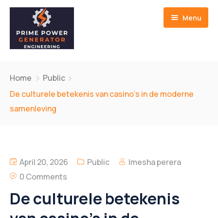
Menu
Home
Home
Public
About us
De culturele betekenis van casino's in de moderne
samenleving
Generators
Service And Repair
April 20, 2026
Public
Imesha perera
Contact Us
0 Comments
De culturele betekenis