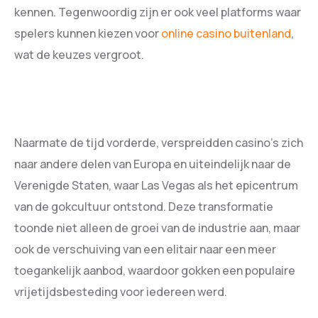
kennen. Tegenwoordig zijn er ook veel platforms waar
spelers kunnen kiezen voor
online casino buitenland
,
wat de keuzes vergroot.
Naarmate de tijd vorderde, verspreidden casino’s zich
naar andere delen van Europa en uiteindelijk naar de
Verenigde Staten, waar Las Vegas als het epicentrum
van de gokcultuur ontstond. Deze transformatie
toonde niet alleen de groei van de industrie aan, maar
ook de verschuiving van een elitair naar een meer
toegankelijk aanbod, waardoor gokken een populaire
vrijetijdsbesteding voor iedereen werd.