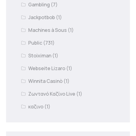
Gambling
(7)
Jackpotbob
(1)
Machines à Sous
(1)
Public
(731)
Stoiximan
(1)
Webseite Lizaro
(1)
Winnita Casinò
(1)
Ζωντανό Καζίνο Live
(1)
καζινο
(1)