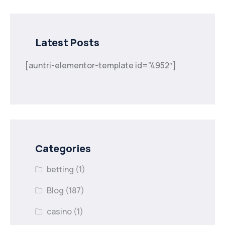
Latest Posts
[auntri-elementor-template id=”4952″]
Categories
betting
(1)
Blog
(187)
casino
(1)