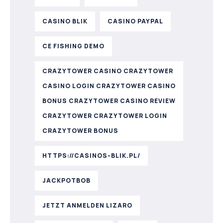
CASINO BLIK
CASINO PAYPAL
CE FISHING DEMO
CRAZYTOWER CASINO CRAZYTOWER
CASINO LOGIN CRAZYTOWER CASINO
BONUS CRAZYTOWER CASINO REVIEW
CRAZYTOWER CRAZYTOWER LOGIN
CRAZYTOWER BONUS
HTTPS://CASINOS-BLIK.PL/
JACKPOTBOB
JETZT ANMELDEN LIZARO