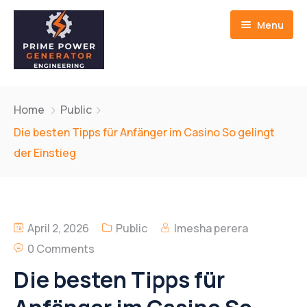
Menu
Home
Home
Public
About us
Die besten Tipps für Anfänger im Casino So gelingt
der Einstieg
Generators
Service And Repair
April 2, 2026
Public
Imesha perera
Contact Us
0 Comments
Die besten Tipps für