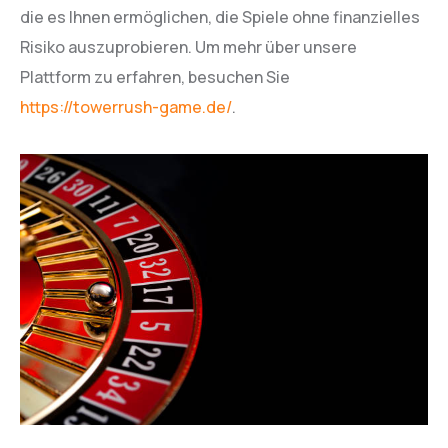
die es Ihnen ermöglichen, die Spiele ohne finanzielles
Risiko auszuprobieren. Um mehr über unsere
Plattform zu erfahren, besuchen Sie
https://towerrush-game.de/
.