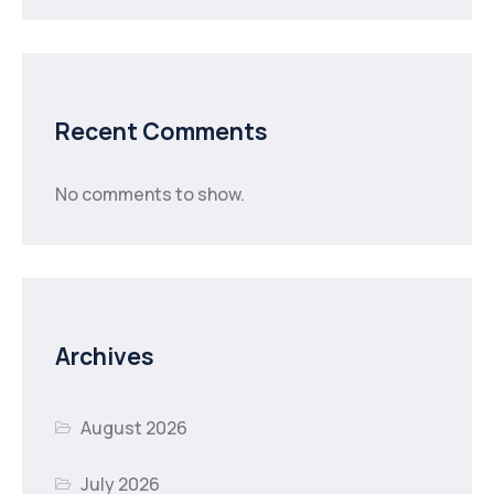
Recent Comments
No comments to show.
Archives
August 2026
July 2026