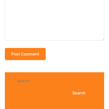
Search
Search