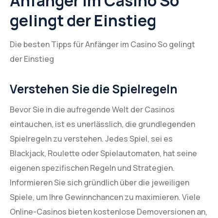
Anfänger im Casino So
gelingt der Einstieg
Die besten Tipps für Anfänger im Casino So gelingt
der Einstieg
Verstehen Sie die Spielregeln
Bevor Sie in die aufregende Welt der Casinos
eintauchen, ist es unerlässlich, die grundlegenden
Spielregeln zu verstehen. Jedes Spiel, sei es
Blackjack, Roulette oder Spielautomaten, hat seine
eigenen spezifischen Regeln und Strategien.
Informieren Sie sich gründlich über die jeweiligen
Spiele, um Ihre Gewinnchancen zu maximieren. Viele
Online-Casinos bieten kostenlose Demoversionen an,