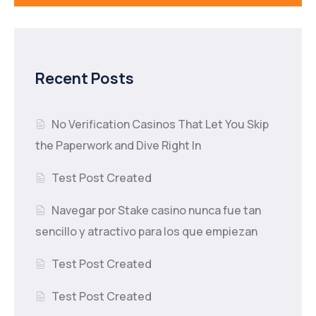
Recent Posts
No Verification Casinos That Let You Skip
the Paperwork and Dive Right In
Test Post Created
Navegar por Stake casino nunca fue tan
sencillo y atractivo para los que empiezan
Test Post Created
Test Post Created