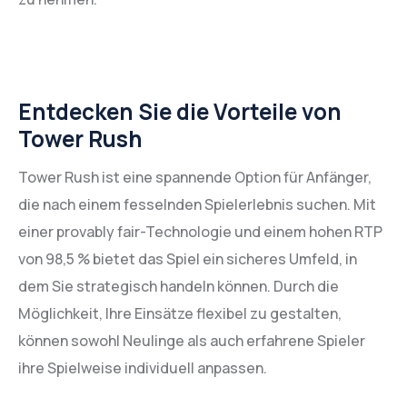
Entdecken Sie die Vorteile von
Tower Rush
Tower Rush ist eine spannende Option für Anfänger,
die nach einem fesselnden Spielerlebnis suchen. Mit
einer provably fair-Technologie und einem hohen RTP
von 98,5 % bietet das Spiel ein sicheres Umfeld, in
dem Sie strategisch handeln können. Durch die
Möglichkeit, Ihre Einsätze flexibel zu gestalten,
können sowohl Neulinge als auch erfahrene Spieler
ihre Spielweise individuell anpassen.