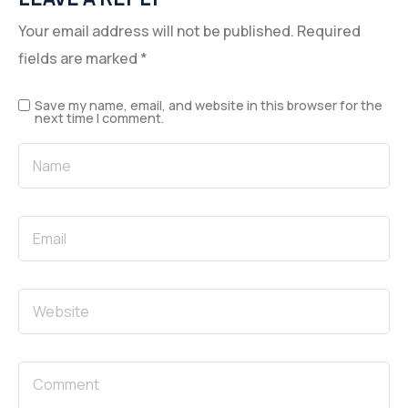
Your email address will not be published.
Required
fields are marked
*
Save my name, email, and website in this browser for the
next time I comment.