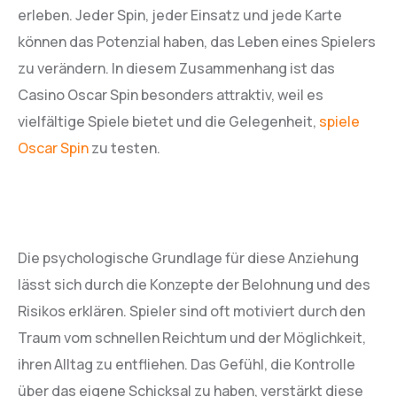
erleben. Jeder Spin, jeder Einsatz und jede Karte
können das Potenzial haben, das Leben eines Spielers
zu verändern. In diesem Zusammenhang ist das
Casino Oscar Spin besonders attraktiv, weil es
vielfältige Spiele bietet und die Gelegenheit,
spiele
Oscar Spin
zu testen.
Die psychologische Grundlage für diese Anziehung
lässt sich durch die Konzepte der Belohnung und des
Risikos erklären. Spieler sind oft motiviert durch den
Traum vom schnellen Reichtum und der Möglichkeit,
ihren Alltag zu entfliehen. Das Gefühl, die Kontrolle
über das eigene Schicksal zu haben, verstärkt diese