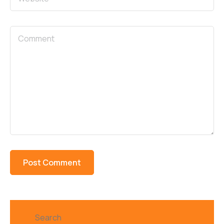
Search