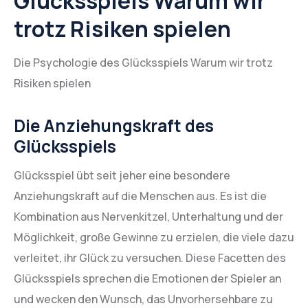
Glücksspiels Warum wir
trotz Risiken spielen
Die Psychologie des Glücksspiels Warum wir trotz
Risiken spielen
Die Anziehungskraft des
Glücksspiels
Glücksspiel übt seit jeher eine besondere
Anziehungskraft auf die Menschen aus. Es ist die
Kombination aus Nervenkitzel, Unterhaltung und der
Möglichkeit, große Gewinne zu erzielen, die viele dazu
verleitet, ihr Glück zu versuchen. Diese Facetten des
Glücksspiels sprechen die Emotionen der Spieler an
und wecken den Wunsch, das Unvorhersehbare zu