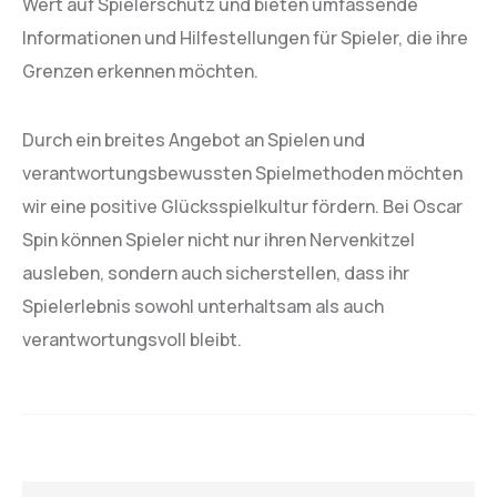
Wert auf Spielerschutz und bieten umfassende
Informationen und Hilfestellungen für Spieler, die ihre
Grenzen erkennen möchten.
Durch ein breites Angebot an Spielen und
verantwortungsbewussten Spielmethoden möchten
wir eine positive Glücksspielkultur fördern. Bei Oscar
Spin können Spieler nicht nur ihren Nervenkitzel
ausleben, sondern auch sicherstellen, dass ihr
Spielerlebnis sowohl unterhaltsam als auch
verantwortungsvoll bleibt.