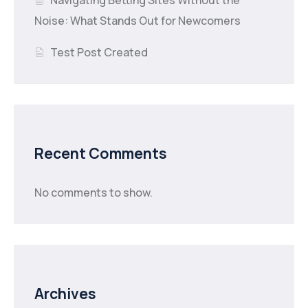
Noise: What Stands Out for Newcomers
Test Post Created
Recent Comments
No comments to show.
Archives