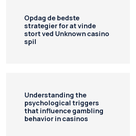
Opdag de bedste
strategier for at vinde
stort ved Unknown casino
spil
Understanding the
psychological triggers
that influence gambling
behavior in casinos