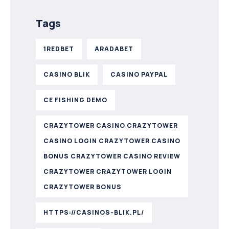
Tags
1REDBET
ARADABET
CASINO BLIK
CASINO PAYPAL
CE FISHING DEMO
CRAZYTOWER CASINO CRAZYTOWER
CASINO LOGIN CRAZYTOWER CASINO
BONUS CRAZYTOWER CASINO REVIEW
CRAZYTOWER CRAZYTOWER LOGIN
CRAZYTOWER BONUS
HTTPS://CASINOS-BLIK.PL/