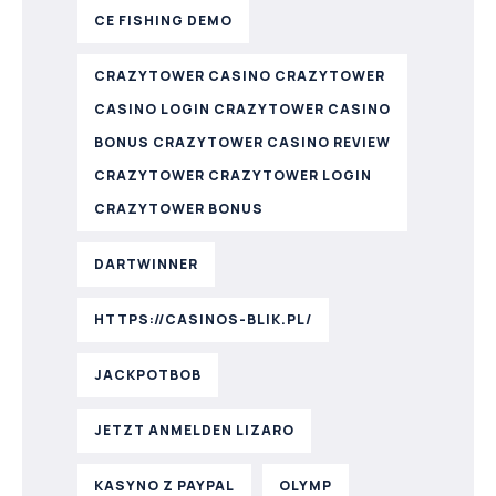
CE FISHING DEMO
CRAZYTOWER CASINO CRAZYTOWER
CASINO LOGIN CRAZYTOWER CASINO
BONUS CRAZYTOWER CASINO REVIEW
CRAZYTOWER CRAZYTOWER LOGIN
CRAZYTOWER BONUS
DARTWINNER
HTTPS://CASINOS-BLIK.PL/
JACKPOTBOB
JETZT ANMELDEN LIZARO
KASYNO Z PAYPAL
OLYMP