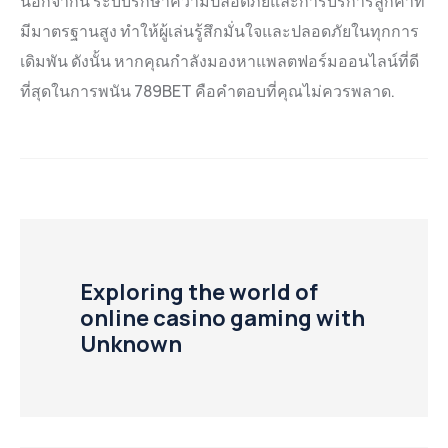
นอกจากนี้ ระบบรักษาความปลอดภัยและการบริการลูกค้าที่
มีมาตรฐานสูง ทำให้ผู้เล่นรู้สึกมั่นใจและปลอดภัยในทุกการ
เดิมพัน ดังนั้น หากคุณกำลังมองหาแพลตฟอร์มออนไลน์ที่ดี
ที่สุดในการพนัน 789BET คือคำตอบที่คุณไม่ควรพลาด.
Exploring the world of
online casino gaming with
Unknown