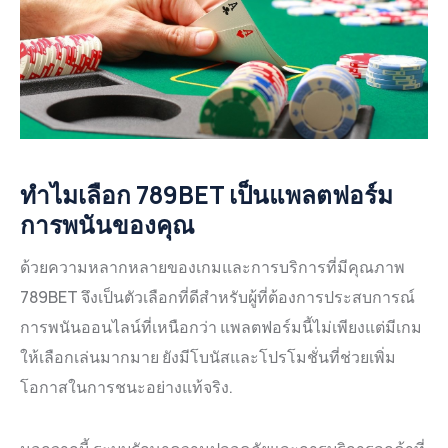
ทำไมเลือก 789BET เป็นแพลตฟอร์ม
การพนันของคุณ
ด้วยความหลากหลายของเกมและการบริการที่มีคุณภาพ
789BET จึงเป็นตัวเลือกที่ดีสำหรับผู้ที่ต้องการประสบการณ์
การพนันออนไลน์ที่เหนือกว่า แพลตฟอร์มนี้ไม่เพียงแต่มีเกม
ให้เลือกเล่นมากมาย ยังมีโบนัสและโปรโมชั่นที่ช่วยเพิ่ม
โอกาสในการชนะอย่างแท้จริง.