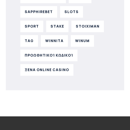
SAPPHIREBET
SLOTS
SPORT
STAKE
STOIXIMAN
TAG
WINNITA
WINUM
ΠΡΟΩΘΗΤΙΚΟΊ ΚΩΔΙΚΟΊ
ΞΕΝΑ ONLINE CASINO