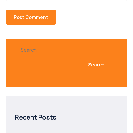
Search
Search
Recent Posts