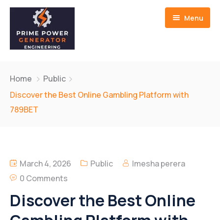
Menu
Home
Home
Public
About us
Discover the Best Online Gambling Platform with
789BET
Generators
Service And Repair
March 4, 2026
Public
Imesha perera
Contact Us
0 Comments
Discover the Best Online