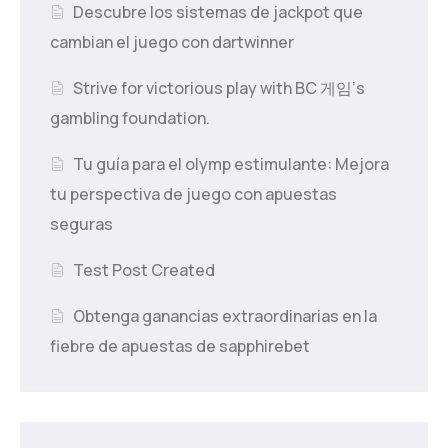
Descubre los sistemas de jackpot que
cambian el juego con dartwinner
Strive for victorious play with BC 게임’s
gambling foundation.
Tu guía para el olymp estimulante: Mejora
tu perspectiva de juego con apuestas
seguras
Test Post Created
Obtenga ganancias extraordinarias en la
fiebre de apuestas de sapphirebet