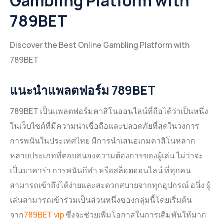
Gambling Platform with
789BET
Discover the Best Online Gambling Platform with
789BET
แนะนำแพลตฟอร์ม 789BET
789BET เป็นแพลตฟอร์มคาสิโนออนไลน์ที่ถือได้ว่าเป็นหนึ่ง
ในเว็บไซต์ที่มีความน่าเชื่อถือและปลอดภัยที่สุดในวงการ
การพนันในประเทศไทย มีการนำเสนอเกมคาสิโนหลาก
หลายประเภทที่ตอบสนองความต้องการของผู้เล่น ไม่ว่าจะ
เป็นบาคาร่า การพนันกีฬา หรือสล็อตออนไลน์ ที่ทุกคน
สามารถเข้าถึงได้ง่ายและสะดวกสบายจากทุกอุปกรณ์ อนึ่ง ผู้
เล่นสามารถเข้าร่วมเป็นส่วนหนึ่งของกลุ่มนี้โดยเริ่มต้น
จาก
789BET vip
ซึ่งจะช่วยเพิ่มโอกาสในการเดิมพันให้มาก