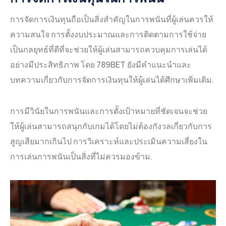
การจัดการเงินทุนถือเป็นสิ่งสำคัญในการพนันที่ผู้เล่นควรให้
ความสนใจ การตั้งงบประมาณและการติดตามการใช้จ่าย
เป็นกลยุทธ์ที่ดีที่จะช่วยให้ผู้เล่นสามารถควบคุมการเล่นได้
อย่างมีประสิทธิภาพ โดย 789BET ยังมีคำแนะนำและ
บทความเกี่ยวกับการจัดการเงินทุนให้ผู้เล่นได้ศึกษาเพิ่มเติม.
การมีวินัยในการพนันและการตั้งเป้าหมายที่ชัดเจนจะช่วย
ให้ผู้เล่นสามารถสนุกกับเกมได้โดยไม่ต้องกังวลเกี่ยวกับการ
สูญเสียมากเกินไป การวิเคราะห์และประเมินความเสี่ยงใน
การเล่นการพนันเป็นสิ่งที่ไม่ควรมองข้าม.