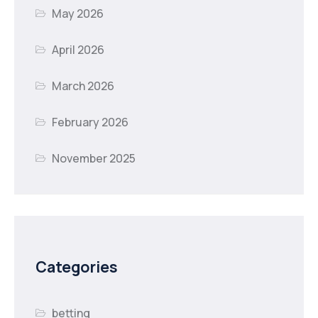
May 2026
April 2026
March 2026
February 2026
November 2025
Categories
betting