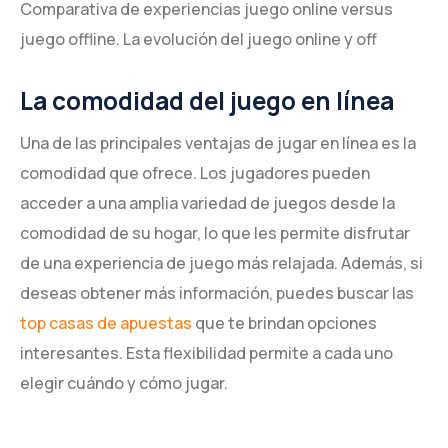
Comparativa de experiencias juego online versus
juego offline. La evolución del juego online y off
La comodidad del juego en línea
Una de las principales ventajas de jugar en línea es la
comodidad que ofrece. Los jugadores pueden
acceder a una amplia variedad de juegos desde la
comodidad de su hogar, lo que les permite disfrutar
de una experiencia de juego más relajada. Además, si
deseas obtener más información, puedes buscar las
top casas de apuestas
que te brindan opciones
interesantes. Esta flexibilidad permite a cada uno
elegir cuándo y cómo jugar.