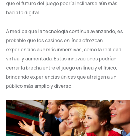
que el futuro del juego podría inclinarse aún más
hacia lo digital.
A medida que la tecnología continúa avanzando, es
probable que los casinos en línea ofrezcan
experiencias aún más inmersivas, como la realidad
virtual y aumentada. Estas innovaciones podrían
cerrar la brecha entre el juego en línea y el físico,
brindando experiencias únicas que atraigan a un
público más amplio y diverso.