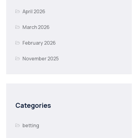
April 2026
March 2026
February 2026
November 2025
Categories
betting