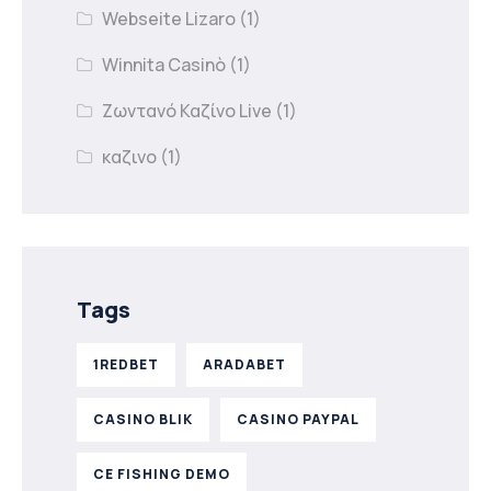
Webseite Lizaro
(1)
Winnita Casinò
(1)
Ζωντανό Καζίνο Live
(1)
καζινο
(1)
Tags
1REDBET
ARADABET
CASINO BLIK
CASINO PAYPAL
CE FISHING DEMO