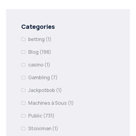
Categories
betting
(1)
Blog
(198)
casino
(1)
Gambling
(7)
Jackpotbob
(1)
Machines à Sous
(1)
Public
(731)
Stoiximan
(1)