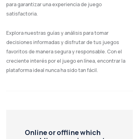
para garantizar una experiencia de juego
satisfactoria.
Explora nuestras guías y análisis para tomar
decisiones informadas y disfrutar de tus juegos
favoritos de manera segura y responsable. Con el
creciente interés por el juego en línea, encontrar la
plataforma ideal nunca ha sido tan fácil.
Online or offline which