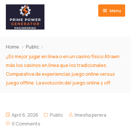
Menu
Home
Home
Public
About us
¿Es mejor jugar en línea o en un casino físico Atraen
más los casinos en línea que los tradicionales.
Generators
Comparativa de experiencias juego online versus
juego offline. La evolución del juego online y off
Service And Repair
Contact Us
April 6, 2026
Public
Imesha perera
0 Comments