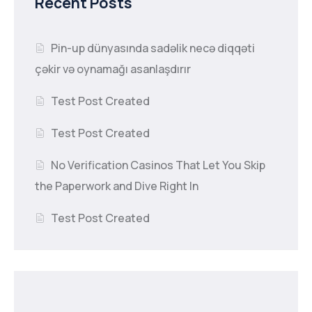
Recent Posts
Pin-up dünyasında sadəlik necə diqqəti
çəkir və oynamağı asanlaşdırır
Test Post Created
Test Post Created
No Verification Casinos That Let You Skip
the Paperwork and Dive Right In
Test Post Created