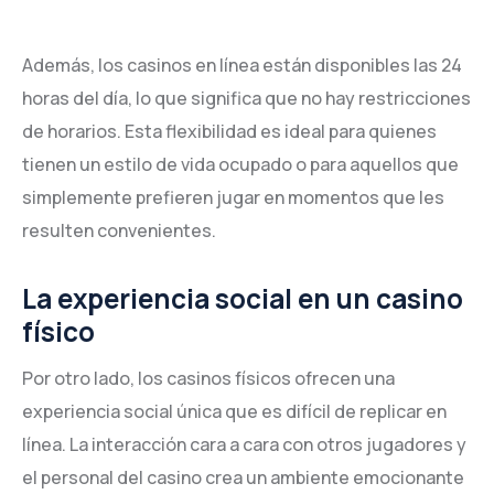
Además, los casinos en línea están disponibles las 24
horas del día, lo que significa que no hay restricciones
de horarios. Esta flexibilidad es ideal para quienes
tienen un estilo de vida ocupado o para aquellos que
simplemente prefieren jugar en momentos que les
resulten convenientes.
La experiencia social en un casino
físico
Por otro lado, los casinos físicos ofrecen una
experiencia social única que es difícil de replicar en
línea. La interacción cara a cara con otros jugadores y
el personal del casino crea un ambiente emocionante