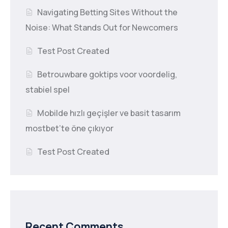
Navigating Betting Sites Without the
Noise: What Stands Out for Newcomers
Test Post Created
Betrouwbare goktips voor voordelig,
stabiel spel
Mobilde hızlı geçişler ve basit tasarım
mostbet’te öne çıkıyor
Test Post Created
Recent Comments