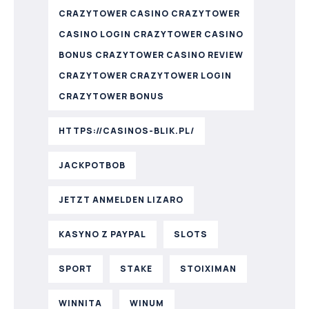
CRAZYTOWER CASINO CRAZYTOWER
CASINO LOGIN CRAZYTOWER CASINO
BONUS CRAZYTOWER CASINO REVIEW
CRAZYTOWER CRAZYTOWER LOGIN
CRAZYTOWER BONUS
HTTPS://CASINOS-BLIK.PL/
JACKPOTBOB
JETZT ANMELDEN LIZARO
KASYNO Z PAYPAL
SLOTS
SPORT
STAKE
STOIXIMAN
WINNITA
WINUM