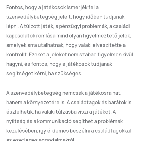
Fontos, hogy a játékosok ismerjék fel a
szenvedélybetegség jeleit, hogy időben tudjanak
lépni. A túlzott játék, a pénzügyi problémák, a családi
kapcsolatok romlása mind olyan figyelmeztető jelek,
amelyek arra utalhatnak, hogy valaki elveszítette a
kontrollt. Ezeket a jeleket nem szabad figyelmen kívül
hagyni, és fontos, hogy a játékosok tudjanak
segítséget kérni, ha szükséges.
A szenvedélybetegség nemcsak a játékosra hat,
hanem a környezetére is. A családtagok és barátok is
észlelhetik, ha valaki túlzásba viszi a játékot. A
nyíltság és a kommunikáció segíthet a problémák
kezelésében, így érdemes beszélni a családtagokkal
az esetleges aggodalmakról.