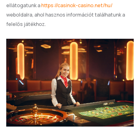
ellátogatunk a
https://casinok-casino.net/hu/
weboldalra, ahol hasznos információt találhatunk a
felelős játékhoz.