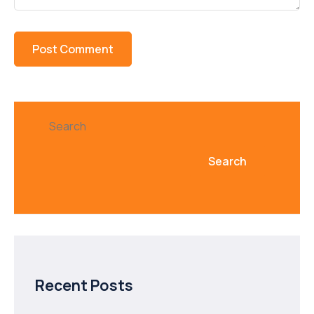
Search
Search
Recent Posts