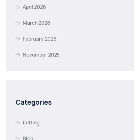
April 2026
March 2026
February 2026
November 2025
Categories
betting
Blog