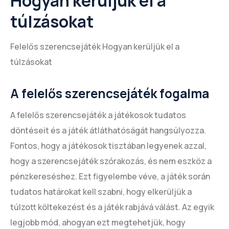
Hogyan kerüljük el a
túlzásokat
Felelős szerencsejáték Hogyan kerüljük el a
túlzásokat
A felelős szerencsejáték fogalma
A felelős szerencsejáték a játékosok tudatos
döntéseit és a játék átláthatóságát hangsúlyozza.
Fontos, hogy a játékosok tisztában legyenek azzal,
hogy a szerencsejáték szórakozás, és nem eszköz a
pénzkereséshez. Ezt figyelembe véve, a játék során
tudatos határokat kell szabni, hogy elkerüljük a
túlzott költekezést és a játék rabjává válást. Az egyik
legjobb mód, ahogyan ezt megtehetjük, hogy