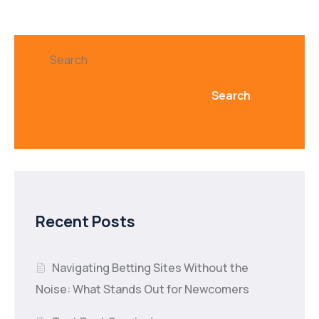
Search
Search
Recent Posts
Navigating Betting Sites Without the
Noise: What Stands Out for Newcomers