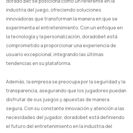
dorado.bet se posiciona como un referente en la
industria del juego, ofreciendo soluciones
innovadoras que transforman la manera en que se
experimenta el entretenimiento. Con un enfoque en
la tecnología y la personalización, doradobet está
comprometido a proporcionar una experiencia de
usuario excepcional, integrando las últimas
tendencias en su plataforma.
Además, la empresa se preocupa por la seguridad y la
transparencia, asegurando que los jugadores puedan
disfrutar de sus juegos y apuestas de manera
segura. Con su constante innovación y atención a las
necesidades del jugador, doradobet está definiendo
el futuro del entretenimiento en la industria del