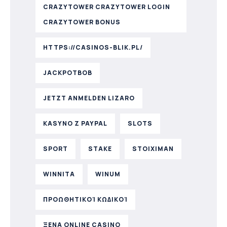
CRAZYTOWER CRAZYTOWER LOGIN
CRAZYTOWER BONUS
HTTPS://CASINOS-BLIK.PL/
JACKPOTBOB
JETZT ANMELDEN LIZARO
KASYNO Z PAYPAL
SLOTS
SPORT
STAKE
STOIXIMAN
WINNITA
WINUM
ΠΡΟΩΘΗΤΙΚΟΊ ΚΩΔΙΚΟΊ
ΞΕΝΑ ONLINE CASINO