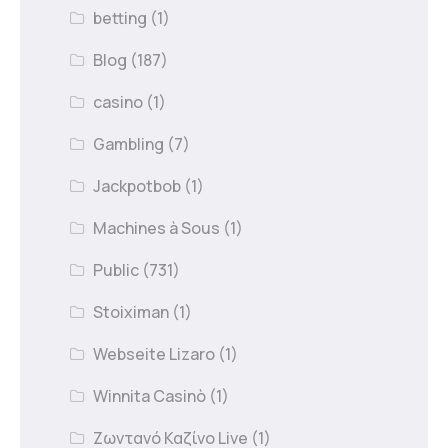
betting
(1)
Blog
(187)
casino
(1)
Gambling
(7)
Jackpotbob
(1)
Machines à Sous
(1)
Public
(731)
Stoiximan
(1)
Webseite Lizaro
(1)
Winnita Casinò
(1)
Ζωντανό Καζίνο Live
(1)