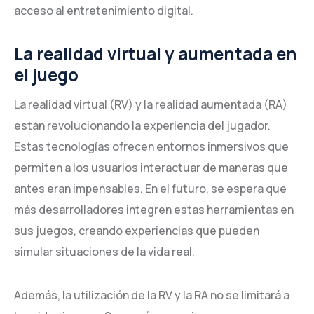
acceso al entretenimiento digital.
La realidad virtual y aumentada en
el juego
La realidad virtual (RV) y la realidad aumentada (RA)
están revolucionando la experiencia del jugador.
Estas tecnologías ofrecen entornos inmersivos que
permiten a los usuarios interactuar de maneras que
antes eran impensables. En el futuro, se espera que
más desarrolladores integren estas herramientas en
sus juegos, creando experiencias que pueden
simular situaciones de la vida real.
Además, la utilización de la RV y la RA no se limitará a