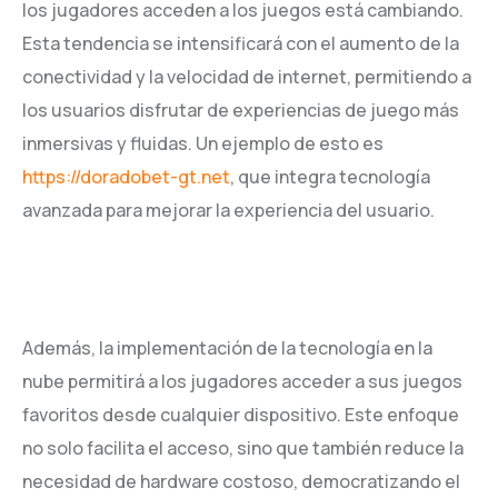
los jugadores acceden a los juegos está cambiando.
Esta tendencia se intensificará con el aumento de la
conectividad y la velocidad de internet, permitiendo a
los usuarios disfrutar de experiencias de juego más
inmersivas y fluidas. Un ejemplo de esto es
https://doradobet-gt.net
, que integra tecnología
avanzada para mejorar la experiencia del usuario.
Además, la implementación de la tecnología en la
nube permitirá a los jugadores acceder a sus juegos
favoritos desde cualquier dispositivo. Este enfoque
no solo facilita el acceso, sino que también reduce la
necesidad de hardware costoso, democratizando el