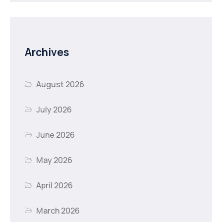
Archives
August 2026
July 2026
June 2026
May 2026
April 2026
March 2026