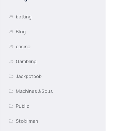
betting
Blog
casino
Gambling
Jackpotbob
Machines à Sous
Public
Stoiximan