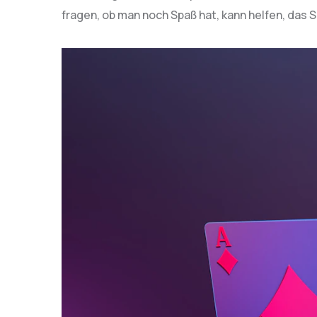
fragen, ob man noch Spaß hat, kann helfen, das S