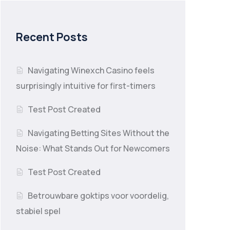
Recent Posts
Navigating Winexch Casino feels
surprisingly intuitive for first-timers
Test Post Created
Navigating Betting Sites Without the
Noise: What Stands Out for Newcomers
Test Post Created
Betrouwbare goktips voor voordelig,
stabiel spel