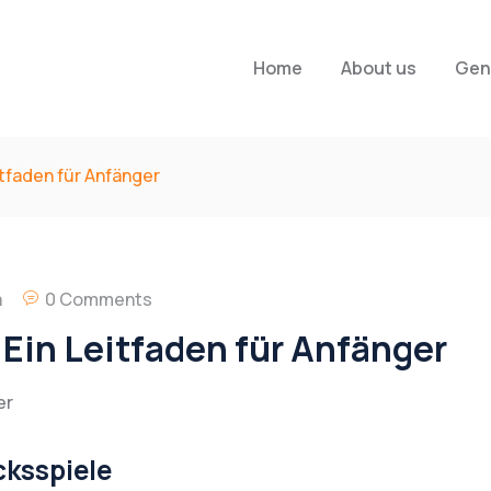
Home
About us
Gen
itfaden für Anfänger
a
0 Comments
Ein Leitfaden für Anfänger
er
cksspiele