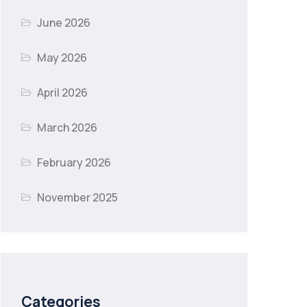
June 2026
May 2026
April 2026
March 2026
February 2026
November 2025
Categories