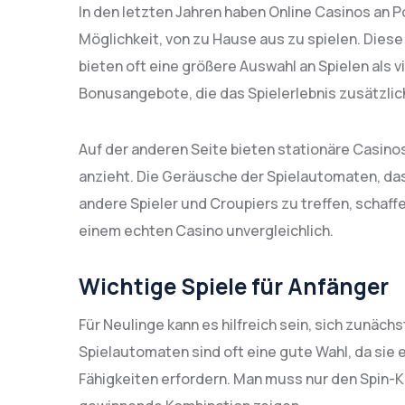
In den letzten Jahren haben Online Casinos an P
Möglichkeit, von zu Hause aus zu spielen. Diese
bieten oft eine größere Auswahl an Spielen als v
Bonusangebote, die das Spielerlebnis zusätzli
Auf der anderen Seite bieten stationäre Casinos
anzieht. Die Geräusche der Spielautomaten, das
andere Spieler und Croupiers zu treffen, schaffe
einem echten Casino unvergleichlich.
Wichtige Spiele für Anfänger
Für Neulinge kann es hilfreich sein, sich zunäch
Spielautomaten sind oft eine gute Wahl, da sie 
Fähigkeiten erfordern. Man muss nur den Spin-K