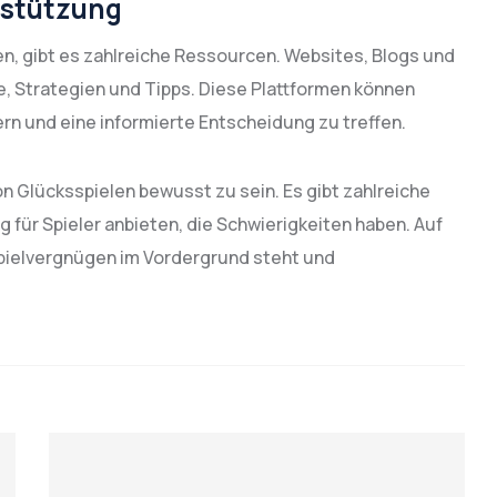
rstützung
en, gibt es zahlreiche Ressourcen. Websites, Blogs und
e, Strategien und Tipps. Diese Plattformen können
rn und eine informierte Entscheidung zu treffen.
von Glücksspielen bewusst zu sein. Es gibt zahlreiche
für Spieler anbieten, die Schwierigkeiten haben. Auf
Spielvergnügen im Vordergrund steht und