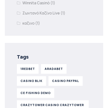
Winnita Casinò
(1)
Ζωντανό Καζίνο Live
(1)
καζινο
(1)
Tags
1REDBET
ARADABET
CASINO BLIK
CASINO PAYPAL
CE FISHING DEMO
CRAZYTOWER CASINO CRAZYTOWER