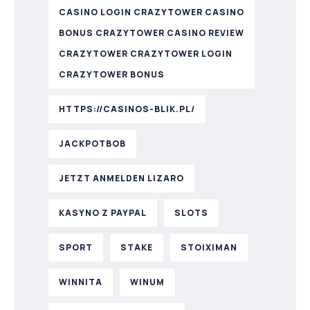
CASINO LOGIN CRAZYTOWER CASINO
BONUS CRAZYTOWER CASINO REVIEW
CRAZYTOWER CRAZYTOWER LOGIN
CRAZYTOWER BONUS
HTTPS://CASINOS-BLIK.PL/
JACKPOTBOB
JETZT ANMELDEN LIZARO
KASYNO Z PAYPAL
SLOTS
SPORT
STAKE
STOIXIMAN
WINNITA
WINUM