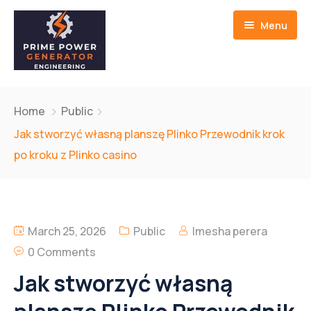
Menu
Home
Home
Public
About us
Jak stworzyć własną planszę Plinko Przewodnik krok
po kroku z Plinko casino
Generators
Service And Repair
March 25, 2026
Public
Imesha perera
Contact Us
0 Comments
Jak stworzyć własną