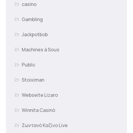
casino
Gambling
Jackpotbob
Machines à Sous
Public
Stoiximan
Webseite Lizaro
Winnita Casinò
Ζωντανό Καζίνο Live