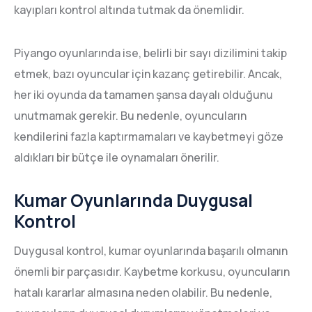
kayıpları kontrol altında tutmak da önemlidir.
Piyango oyunlarında ise, belirli bir sayı dizilimini takip
etmek, bazı oyuncular için kazanç getirebilir. Ancak,
her iki oyunda da tamamen şansa dayalı olduğunu
unutmamak gerekir. Bu nedenle, oyuncuların
kendilerini fazla kaptırmamaları ve kaybetmeyi göze
aldıkları bir bütçe ile oynamaları önerilir.
Kumar Oyunlarında Duygusal
Kontrol
Duygusal kontrol, kumar oyunlarında başarılı olmanın
önemli bir parçasıdır. Kaybetme korkusu, oyuncuların
hatalı kararlar almasına neden olabilir. Bu nedenle,