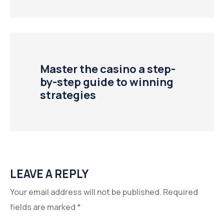
Master the casino a step-
by-step guide to winning
strategies
LEAVE A REPLY
Your email address will not be published.
Required
fields are marked
*