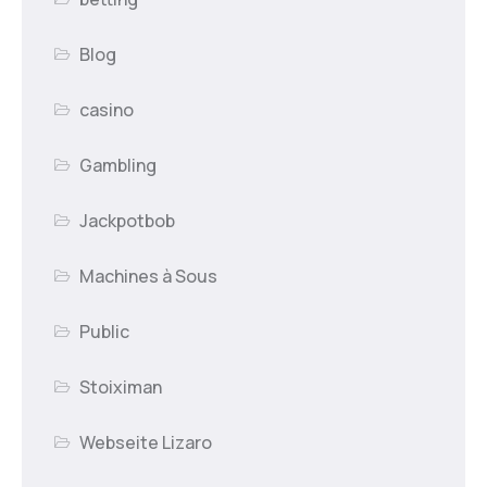
Blog
casino
Gambling
Jackpotbob
Machines à Sous
Public
Stoiximan
Webseite Lizaro