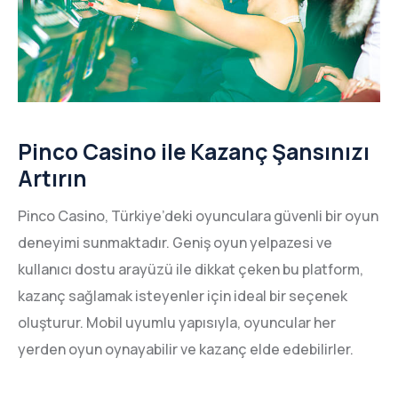
Pinco Casino ile Kazanç Şansınızı
Artırın
Pinco Casino, Türkiye’deki oyunculara güvenli bir oyun
deneyimi sunmaktadır. Geniş oyun yelpazesi ve
kullanıcı dostu arayüzü ile dikkat çeken bu platform,
kazanç sağlamak isteyenler için ideal bir seçenek
oluşturur. Mobil uyumlu yapısıyla, oyuncular her
yerden oyun oynayabilir ve kazanç elde edebilirler.