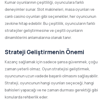
Kumar oyunlarının çeşitliliği, oyunculara farklı
deneyimler sunar. Slot makineleri, masa oyunları ve
canlı casino oyunları gibi seçenekler, her oyuncunun
zevkine hitap edebilir. Bu çeşitlilik, oyuncuların farklı
stratejiler geliştirmesine ve çeşitli oyunların
dinamiklerini anlamalarına olanak tanır.
Strateji Geliştirmenin Önemi
Kazanç sağlamak için sadece şansa güvenmek, çoğu
zaman yeterli olmaz. Oyun stratejisi geliştirmek,
oyuncunun uzun vadede başarılı olmasını sağlayabilir.
Strateji, oyuncunun hangi oyunları seçeceği, hangi
bahisleri yapacağı ve ne zaman durması gerektiği gibi
konularda rehberlik eder.