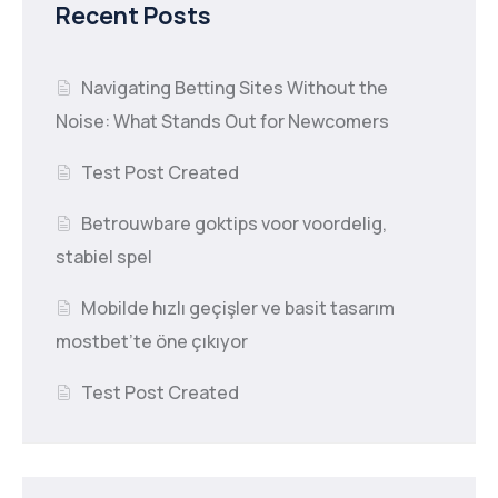
Recent Posts
Navigating Betting Sites Without the
Noise: What Stands Out for Newcomers
Test Post Created
Betrouwbare goktips voor voordelig,
stabiel spel
Mobilde hızlı geçişler ve basit tasarım
mostbet’te öne çıkıyor
Test Post Created