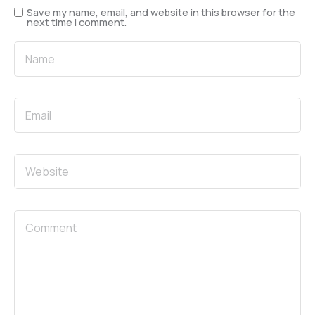
Save my name, email, and website in this browser for the
next time I comment.