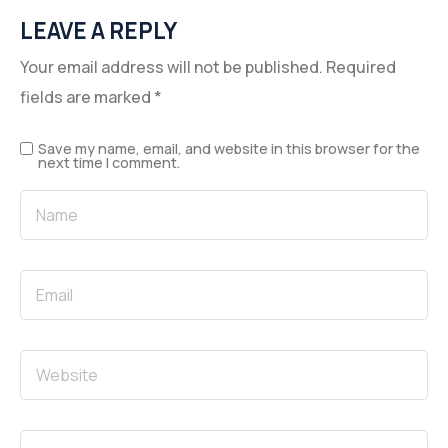
LEAVE A REPLY
Your email address will not be published.
Required
fields are marked
*
Save my name, email, and website in this browser for the
next time I comment.