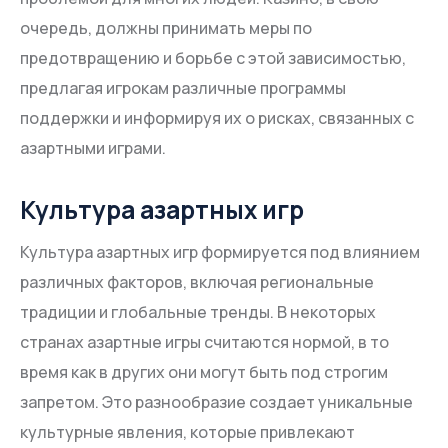
очередь, должны принимать меры по
предотвращению и борьбе с этой зависимостью,
предлагая игрокам различные программы
поддержки и информируя их о рисках, связанных с
азартными играми.
Культура азартных игр
Культура азартных игр формируется под влиянием
различных факторов, включая региональные
традиции и глобальные тренды. В некоторых
странах азартные игры считаются нормой, в то
время как в других они могут быть под строгим
запретом. Это разнообразие создает уникальные
культурные явления, которые привлекают