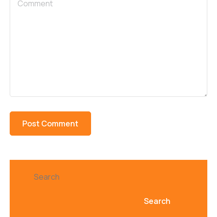
Search
Search