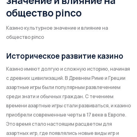
значение и влияние на
общество pinco
Казино культурное значение и влияние на
общество pinco
Историческое развитие казино
Казино имеют долгую и сложную историю, начиная
с древних цивилизаций. В Древнем Риме и Греции
азартные игры были популярным развлечением
среди знати и обычных граждан. С течением
времени азартные игры стали развиваться, и казино
приобрели современные черты в 17 веке в Европе.
Это время стало настоящим расцветом для
азартных игр, где появлялись новые виды игр и