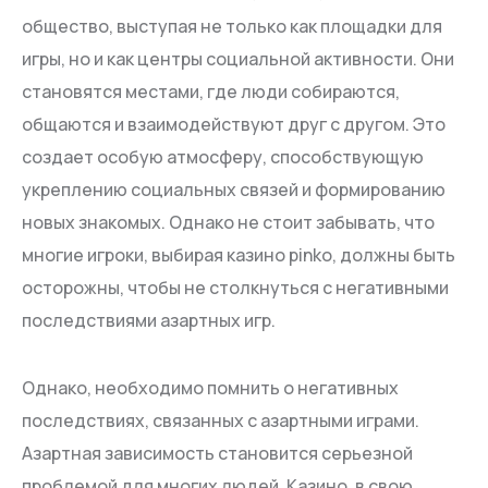
общество, выступая не только как площадки для
игры, но и как центры социальной активности. Они
становятся местами, где люди собираются,
общаются и взаимодействуют друг с другом. Это
создает особую атмосферу, способствующую
укреплению социальных связей и формированию
новых знакомых. Однако не стоит забывать, что
многие игроки, выбирая казино pinko, должны быть
осторожны, чтобы не столкнуться с негативными
последствиями азартных игр.
Однако, необходимо помнить о негативных
последствиях, связанных с азартными играми.
Азартная зависимость становится серьезной
проблемой для многих людей. Казино, в свою