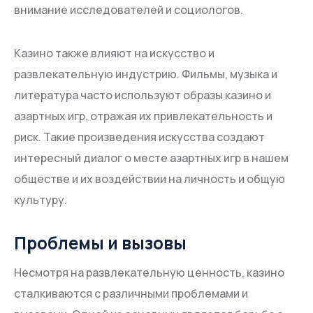
внимание исследователей и социологов.
Казино также влияют на искусство и
развлекательную индустрию. Фильмы, музыка и
литература часто используют образы казино и
азартных игр, отражая их привлекательность и
риск. Такие произведения искусства создают
интересный диалог о месте азартных игр в нашем
обществе и их воздействии на личность и общую
культуру.
Проблемы и вызовы
Несмотря на развлекательную ценность, казино
сталкиваются с различными проблемами и