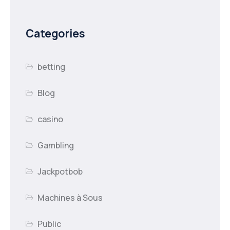
Categories
betting
Blog
casino
Gambling
Jackpotbob
Machines à Sous
Public