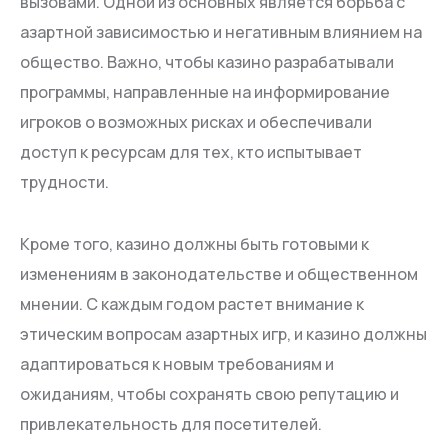
вызовами. Одной из основных является борьба с
азартной зависимостью и негативным влиянием на
общество. Важно, чтобы казино разрабатывали
программы, направленные на информирование
игроков о возможных рисках и обеспечивали
доступ к ресурсам для тех, кто испытывает
трудности.
Кроме того, казино должны быть готовыми к
изменениям в законодательстве и общественном
мнении. С каждым годом растет внимание к
этическим вопросам азартных игр, и казино должны
адаптироваться к новым требованиям и
ожиданиям, чтобы сохранять свою репутацию и
привлекательность для посетителей.