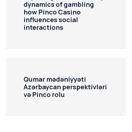
dynamics of gambling
how Pinco Casino
influences social
interactions
Qumar mədəniyyəti
Azərbaycan perspektivləri
və Pinco rolu