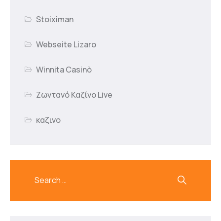
Stoiximan
Webseite Lizaro
Winnita Casinò
Ζωντανό Καζίνο Live
καζινο