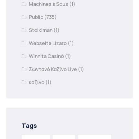
Machines à Sous
(1)
Public
(735)
Stoiximan
(1)
Webseite Lizaro
(1)
Winnita Casinò
(1)
Ζωντανό Καζίνο Live
(1)
καζινο
(1)
Tags