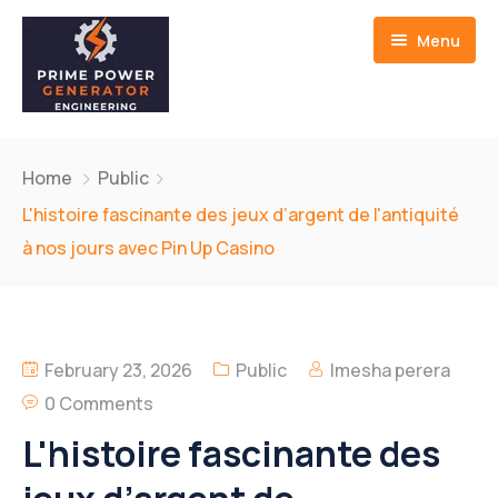
Menu
Home
Home
Public
About us
L'histoire fascinante des jeux d’argent de l'antiquité
à nos jours avec Pin Up Casino
Generators
Service And Repair
February 23, 2026
Public
Imesha perera
Contact Us
0 Comments
L'histoire fascinante des