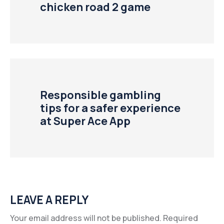
chicken road 2 game
Responsible gambling
tips for a safer experience
at Super Ace App
LEAVE A REPLY
Your email address will not be published.
Required