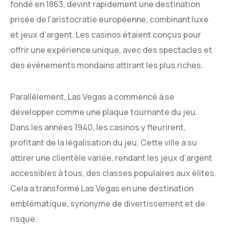
fondé en 1863, devint rapidement une destination
prisée de l’aristocratie européenne, combinant luxe
et jeux d’argent. Les casinos étaient conçus pour
offrir une expérience unique, avec des spectacles et
des événements mondains attirant les plus riches.
Parallèlement, Las Vegas a commencé à se
développer comme une plaque tournante du jeu.
Dans les années 1940, les casinos y fleurirent,
profitant de la légalisation du jeu. Cette ville a su
attirer une clientèle variée, rendant les jeux d’argent
accessibles à tous, des classes populaires aux élites.
Cela a transformé Las Vegas en une destination
emblématique, synonyme de divertissement et de
risque.