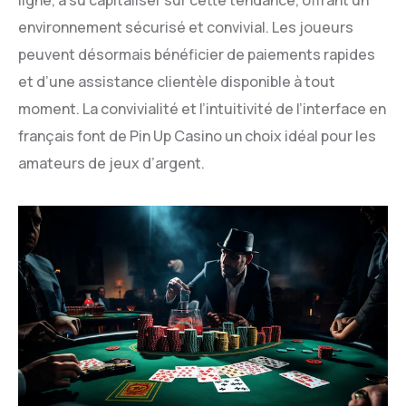
ligne, a su capitaliser sur cette tendance, offrant un
environnement sécurisé et convivial. Les joueurs
peuvent désormais bénéficier de paiements rapides
et d’une assistance clientèle disponible à tout
moment. La convivialité et l’intuitivité de l’interface en
français font de Pin Up Casino un choix idéal pour les
amateurs de jeux d’argent.