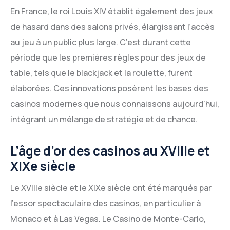
En France, le roi Louis XIV établit également des jeux
de hasard dans des salons privés, élargissant l’accès
au jeu à un public plus large. C’est durant cette
période que les premières règles pour des jeux de
table, tels que le blackjack et la roulette, furent
élaborées. Ces innovations posèrent les bases des
casinos modernes que nous connaissons aujourd’hui,
intégrant un mélange de stratégie et de chance.
L’âge d’or des casinos au XVIIIe et
XIXe siècle
Le XVIIIe siècle et le XIXe siècle ont été marqués par
l’essor spectaculaire des casinos, en particulier à
Monaco et à Las Vegas. Le Casino de Monte-Carlo,