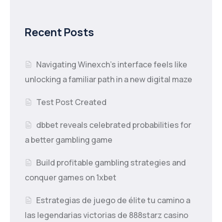
Recent Posts
Navigating Winexch’s interface feels like
unlocking a familiar path in a new digital maze
Test Post Created
dbbet reveals celebrated probabilities for
a better gambling game
Build profitable gambling strategies and
conquer games on 1xbet
Estrategias de juego de élite tu camino a
las legendarias victorias de 888starz casino