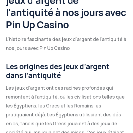
jeux d’argent de
l'antiquité à nos jours avec
Pin Up Casino
L'histoire fascinante des jeux d’argent de l'antiquité à
nos jours avec Pin Up Casino
Les origines des jeux d’argent
dans l’antiquité
Les jeux d’argent ont des racines profondes qui
remontent à l’antiquité, où les civilisations telles que
les Égyptiens, les Grecs et les Romains les
pratiquaient déjà. Les Égyptiens utilisaient des dés
en os, tandis que les Grecs jouaient à des jeux de
société qui impliquaient des mises. Ces jeux étaient