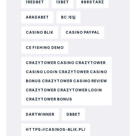
1REDBET
1XBET
888STARZ
ARADABET
BC 게임
CASINO BLIK
CASINO PAYPAL
CE FISHING DEMO
CRAZYTOWER CASINO CRAZYTOWER
CASINO LOGIN CRAZYTOWER CASINO
BONUS CRAZYTOWER CASINO REVIEW
CRAZYTOWER CRAZYTOWER LOGIN
CRAZYTOWER BONUS
DARTWINNER
DBBET
HTTPS://CASINOS-BLIK.PL/