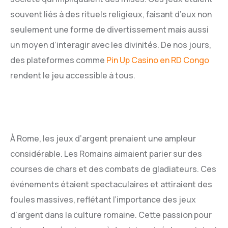
souvent liés à des rituels religieux, faisant d’eux non
seulement une forme de divertissement mais aussi
un moyen d’interagir avec les divinités. De nos jours,
des plateformes comme
Pin Up Casino en RD Congo
rendent le jeu accessible à tous.
À Rome, les jeux d’argent prenaient une ampleur
considérable. Les Romains aimaient parier sur des
courses de chars et des combats de gladiateurs. Ces
événements étaient spectaculaires et attiraient des
foules massives, reflétant l’importance des jeux
d’argent dans la culture romaine. Cette passion pour