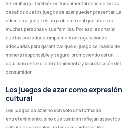
Sin embargo, también es fundamental considerar los
desafíos que los juegos de azar pueden presentar. La
adicción al juego es un problema real que afecta a
muchas personas y sus familias. Por eso, es crucial
que las sociedades implementen regulaciones
adecuadas para garantizar que el juego se realice de
manera responsable y segura, promoviendo así un
equilibrio entre el entretenimiento y la protección del
consumidor.
Los juegos de azar como expresión
cultural
Los juegos de azar no son solo una forma de
entretenimiento, sino que también reflejan aspectos
culturales y sociales de las comunidades. Por