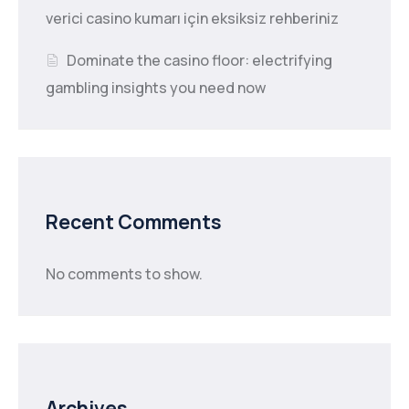
verici casino kumarı için eksiksiz rehberiniz
Dominate the casino floor: electrifying
gambling insights you need now
Recent Comments
No comments to show.
Archives