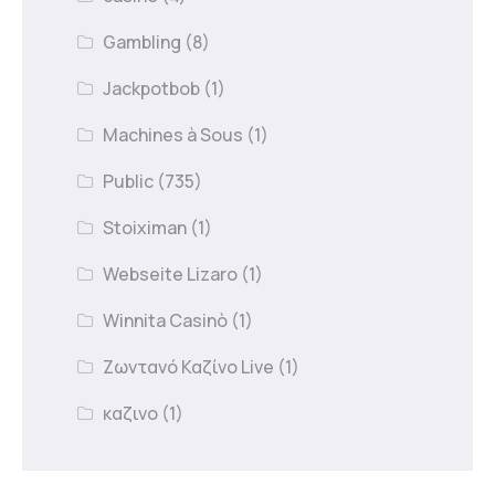
Gambling
(8)
Jackpotbob
(1)
Machines à Sous
(1)
Public
(735)
Stoiximan
(1)
Webseite Lizaro
(1)
Winnita Casinò
(1)
Ζωντανό Καζίνο Live
(1)
καζινο
(1)