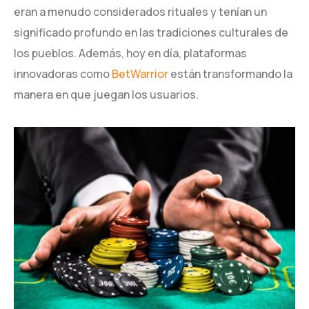
eran a menudo considerados rituales y tenían un
significado profundo en las tradiciones culturales de
los pueblos. Además, hoy en día, plataformas
innovadoras como
BetWarrior
están transformando la
manera en que juegan los usuarios.