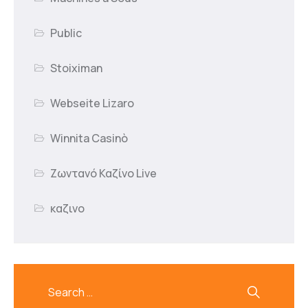
Public
Stoiximan
Webseite Lizaro
Winnita Casinò
Ζωντανό Καζίνο Live
καζινο