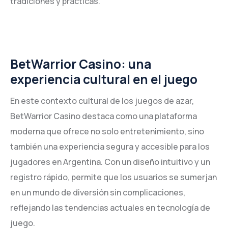
tradiciones y prácticas.
BetWarrior Casino: una
experiencia cultural en el juego
En este contexto cultural de los juegos de azar,
BetWarrior Casino destaca como una plataforma
moderna que ofrece no solo entretenimiento, sino
también una experiencia segura y accesible para los
jugadores en Argentina. Con un diseño intuitivo y un
registro rápido, permite que los usuarios se sumerjan
en un mundo de diversión sin complicaciones,
reflejando las tendencias actuales en tecnología de
juego.