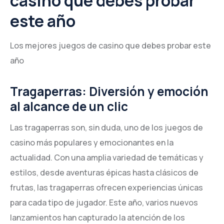
casino que debes probar
este año
Los mejores juegos de casino que debes probar este
año
Tragaperras: Diversión y emoción
al alcance de un clic
Las tragaperras son, sin duda, uno de los juegos de
casino más populares y emocionantes en la
actualidad. Con una amplia variedad de temáticas y
estilos, desde aventuras épicas hasta clásicos de
frutas, las tragaperras ofrecen experiencias únicas
para cada tipo de jugador. Este año, varios nuevos
lanzamientos han capturado la atención de los