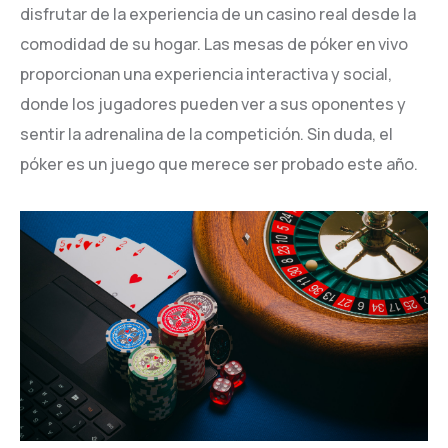
disfrutar de la experiencia de un casino real desde la
comodidad de su hogar. Las mesas de póker en vivo
proporcionan una experiencia interactiva y social,
donde los jugadores pueden ver a sus oponentes y
sentir la adrenalina de la competición. Sin duda, el
póker es un juego que merece ser probado este año.