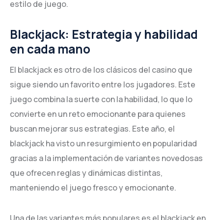
estilo de juego.
Blackjack: Estrategia y habilidad
en cada mano
El blackjack es otro de los clásicos del casino que
sigue siendo un favorito entre los jugadores. Este
juego combina la suerte con la habilidad, lo que lo
convierte en un reto emocionante para quienes
buscan mejorar sus estrategias. Este año, el
blackjack ha visto un resurgimiento en popularidad
gracias a la implementación de variantes novedosas
que ofrecen reglas y dinámicas distintas,
manteniendo el juego fresco y emocionante.
Una de las variantes más populares es el blackjack en