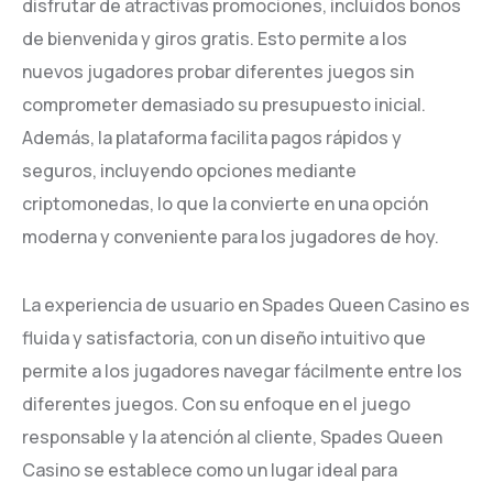
disfrutar de atractivas promociones, incluidos bonos
de bienvenida y giros gratis. Esto permite a los
nuevos jugadores probar diferentes juegos sin
comprometer demasiado su presupuesto inicial.
Además, la plataforma facilita pagos rápidos y
seguros, incluyendo opciones mediante
criptomonedas, lo que la convierte en una opción
moderna y conveniente para los jugadores de hoy.
La experiencia de usuario en Spades Queen Casino es
fluida y satisfactoria, con un diseño intuitivo que
permite a los jugadores navegar fácilmente entre los
diferentes juegos. Con su enfoque en el juego
responsable y la atención al cliente, Spades Queen
Casino se establece como un lugar ideal para