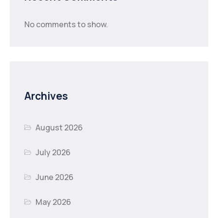
No comments to show.
Archives
August 2026
July 2026
June 2026
May 2026