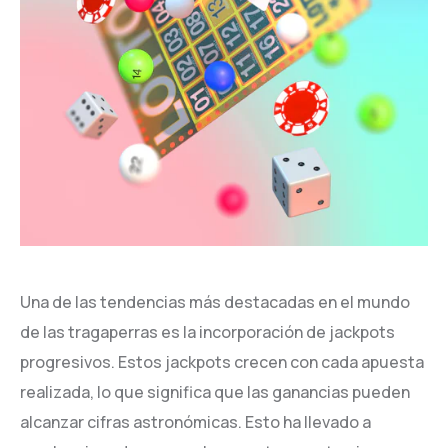
Una de las tendencias más destacadas en el mundo
de las tragaperras es la incorporación de jackpots
progresivos. Estos jackpots crecen con cada apuesta
realizada, lo que significa que las ganancias pueden
alcanzar cifras astronómicas. Esto ha llevado a