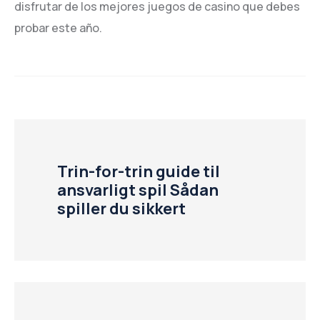
disfrutar de los mejores juegos de casino que debes
probar este año.
Trin-for-trin guide til
ansvarligt spil Sådan
spiller du sikkert