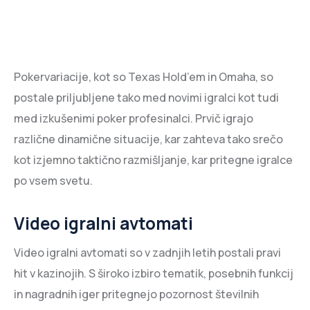
Pokervariacije, kot so Texas Hold’em in Omaha, so
postale priljubljene tako med novimi igralci kot tudi
med izkušenimi poker profesinalci. Prvič igrajo
različne dinamične situacije, kar zahteva tako srečo
kot izjemno taktično razmišljanje, kar pritegne igralce
po vsem svetu.
Video igralni avtomati
Video igralni avtomati so v zadnjih letih postali pravi
hit v kazinojih. S široko izbiro tematik, posebnih funkcij
in nagradnih iger pritegnejo pozornost številnih