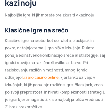
kazinoju
Najboljše igre, ki jih morate preizkusiti v kazinoju
Klasične igre na srečo
Klasične igre na srečo, kot so ruleta, blackjack in
pokra, ostajajo temelj igralniške izkušnje. Ruleta
ponuja edinstveno kombinacijo sreče in strategije, saj
igralci stavijo na različne številke ali barve. Pri
raziskovanju različnih možnosti, mnogi igralci
odkrijejo
Lizaro casino online
, kjer lahko uživajo v
izkušnjah, ki jih ponujajo različne igre. Blackjack, znan
po svoji preprostosti in hkrati kompleksnosti strategij,
je igra, kjer zmaga tisti, ki se najbolj približa vrednosti
21 brez prekoračitve.