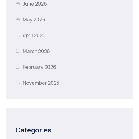
June 2026
May 2026
April 2026
March 2026
February 2026
November 2025
Categories