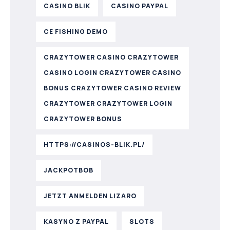
CASINO BLIK
CASINO PAYPAL
CE FISHING DEMO
CRAZYTOWER CASINO CRAZYTOWER
CASINO LOGIN CRAZYTOWER CASINO
BONUS CRAZYTOWER CASINO REVIEW
CRAZYTOWER CRAZYTOWER LOGIN
CRAZYTOWER BONUS
HTTPS://CASINOS-BLIK.PL/
JACKPOTBOB
JETZT ANMELDEN LIZARO
KASYNO Z PAYPAL
SLOTS