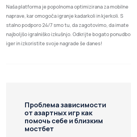
Naša platforma je popolnoma optimizirana za mobilne
naprave, kar omogoča igranje kadarkoli in kjerkoli. S
stalno podporo 24/7 smo tu, da zagotovimo, da imate
najboljšo igralniško izkušnjo. Odkrijte bogato ponudbo
iger in izkoristite svoje nagrade še danes!
Проблема зависимости
от азартных игр как
помочь себе и близким
мостбет