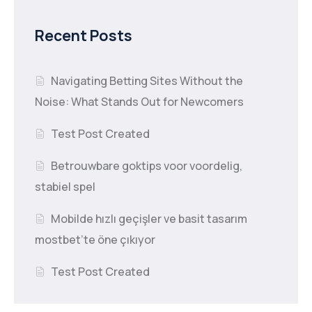
Recent Posts
Navigating Betting Sites Without the
Noise: What Stands Out for Newcomers
Test Post Created
Betrouwbare goktips voor voordelig,
stabiel spel
Mobilde hızlı geçişler ve basit tasarım
mostbet’te öne çıkıyor
Test Post Created