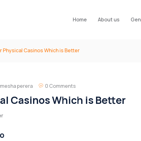
Home
About us
Gen
 Physical Casinos Which is Better
Imesha perera
0 Comments
al Casinos Which is Better
er
νο