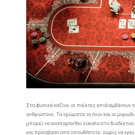
Στα φυσικά καζίνο, οι παίκτες απολαμβάνουν 
ανθρώπους. Τα χρώματα, οι ήχοι και οι μυρωδι
μπορεί να αναπαραχθεί εύκολα στο διαδίκτυο.
και πρόσβαση από οπουδήποτε, χωρίς να χρειά