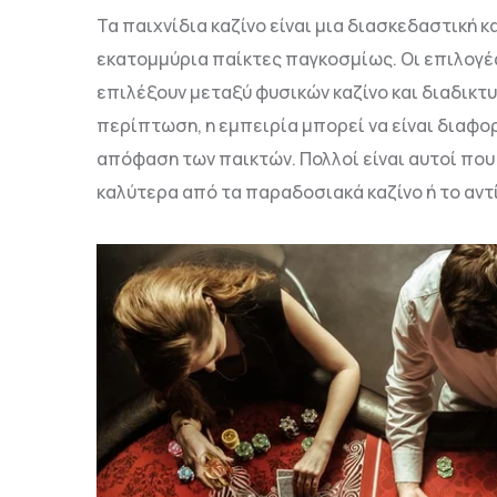
Τα παιχνίδια καζίνο είναι μια διασκεδαστική
εκατομμύρια παίκτες παγκοσμίως. Οι επιλογές
επιλέξουν μεταξύ φυσικών καζίνο και διαδικ
περίπτωση, η εμπειρία μπορεί να είναι διαφο
απόφαση των παικτών. Πολλοί είναι αυτοί που 
καλύτερα από τα παραδοσιακά καζίνο ή το αν