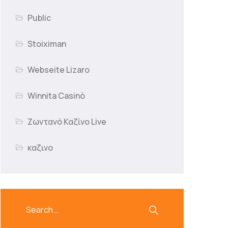
Public
Stoiximan
Webseite Lizaro
Winnita Casinò
Ζωντανό Καζίνο Live
καζινο