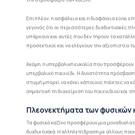
Επιπλέον, η ασφάλεια και η διαφάνεια είναι 
γεγονός ότι οι περισσότερες διαδικτυακές πλ
υπάρχουν και αυτές που δεν τηρούν τα κατάλλη
προσεκτικοί και να ελέγχουν την αξιοπιστία 
Ακόμη, η υπερβολική ευκολία που προσφέρουν 
υπερβολικό παιχνίδι. Η δυνατότητα πρόσβαση
στιγμή μπορεί να κάνει κάποιους παίκτες να χ
σημαντική τη διαχείριση του παιχνιδιού και 
Πλεονεκτήματα των φυσικών 
Τα φυσικά καζίνο προσφέρουν μια μοναδική α
διαδικτυακά. Η αλληλεπίδραση με άλλους παίκ