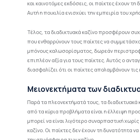
και καινοτόμες εκδόσεις, οι παίκτες έχουν τ
Αυτή η ποικιλία ενισχύει την εμπειρία του χρή
Τέλος, τα διαδικτυακά καζίνο προσφέρουν συχ
που ενθαρρύνουν τους παίκτες να συμμετάσχ
μπόνους καλωσορίσματος, δωρεάν περιστρο
επιπλέον αξία για τους παίκτες. Αυτός ο αντ
διασφαλίζει ότι οι παίκτες απολαμβάνουν τι
Μειονεκτήματα των διαδικτυ
Παρά τα πλεονεκτήματά τους, τα διαδικτυακά 
από τα κύρια προβλήματα είναι η έλλειψη προ
μπορεί να είναι λιγότερο συναρπαστική χωρίς
καζίνο. Οι παίκτες δεν έχουν τη δυνατότητα ν
την ατμόσφαιρα των καζίνο.