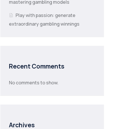
mastering gambling models
Play with passion: generate
extraordinary gambling winnings
Recent Comments
No comments to show.
Archives