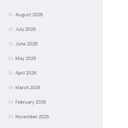
August 2026
July 2026
June 2026
May 2026
April 2026
March 2026
February 2026
November 2025