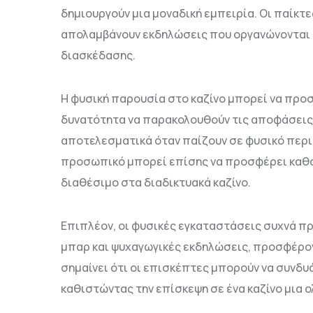
δημιουργούν μια μοναδική εμπειρία. Οι παίκτ
απολαμβάνουν εκδηλώσεις που οργανώνονται 
διασκέδασης.
Η φυσική παρουσία στο καζίνο μπορεί να προσ
δυνατότητα να παρακολουθούν τις αποφάσεις τ
αποτελεσματικά όταν παίζουν σε φυσικό περιβ
προσωπικό μπορεί επίσης να προσφέρει καθοδ
διαθέσιμο στα διαδικτυακά καζίνο.
Επιπλέον, οι φυσικές εγκαταστάσεις συχνά π
μπαρ και ψυχαγωγικές εκδηλώσεις, προσφέρον
σημαίνει ότι οι επισκέπτες μπορούν να συνδυ
καθιστώντας την επίσκεψη σε ένα καζίνο μια