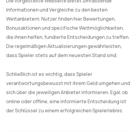
Die vorgestellte Webseite bietet umfassende
Informationen und Vergleiche zu den besten
Wettanbietern. Nutzer finden hier Bewertungen,
Bonusaktionen und spezifische Wettmöglichkeiten,
die ihnen helfen, fundierte Entscheidungen zu treffen.
Die regelmäßigen Aktualisierungen gewährleisten,
dass Spieler stets auf dem neuesten Stand sind.
Schließlich ist es wichtig, dass Spieler
verantwortungsbewusst mit ihrem Geld umgehen und
sich über die jeweiligen Anbieter informieren. Egal, ob
online oder offline, eine informierte Entscheidung ist
der Schlüssel zu einem erfolgreichen Spielerlebnis.