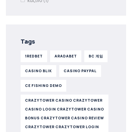
καζινο
(1)
Tags
1REDBET
ARADABET
BC 게임
CASINO BLIK
CASINO PAYPAL
CE FISHING DEMO
CRAZYTOWER CASINO CRAZYTOWER
CASINO LOGIN CRAZYTOWER CASINO
BONUS CRAZYTOWER CASINO REVIEW
CRAZYTOWER CRAZYTOWER LOGIN