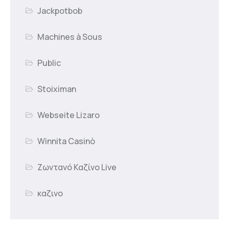
Jackpotbob
Machines à Sous
Public
Stoiximan
Webseite Lizaro
Winnita Casinò
Ζωντανό Καζίνο Live
καζινο