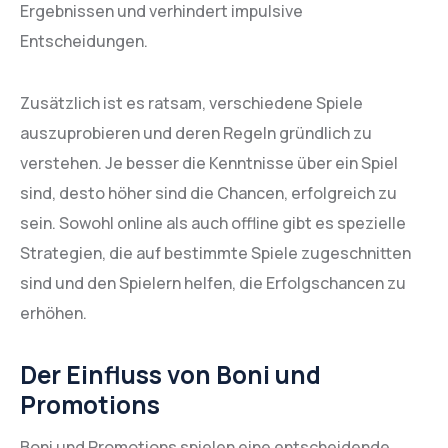
Ergebnissen und verhindert impulsive
Entscheidungen.
Zusätzlich ist es ratsam, verschiedene Spiele
auszuprobieren und deren Regeln gründlich zu
verstehen. Je besser die Kenntnisse über ein Spiel
sind, desto höher sind die Chancen, erfolgreich zu
sein. Sowohl online als auch offline gibt es spezielle
Strategien, die auf bestimmte Spiele zugeschnitten
sind und den Spielern helfen, die Erfolgschancen zu
erhöhen.
Der Einfluss von Boni und
Promotions
Boni und Promotions spielen eine entscheidende