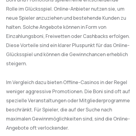
Rolle im Glücksspiel. Online-Anbieter nutzen sie, um
neue Spieler anzuziehen und bestehende Kunden zu
halten. Solche Angebote können in Form von
Einzahlungsboni, Freiwetten oder Cashbacks erfolgen.
Diese Vorteile sind ein klarer Pluspunkt für das Online-
Glücksspiel und können die Gewinnchancen erheblich
steigern.
Im Vergleich dazu bieten Offline-Casinos in der Regel
weniger aggressive Promotionen. Die Boni sind oft auf
spezielle Veranstaltungen oder Mitgliederprogramme
beschränkt. Für Spieler, die auf der Suche nach
maximalen Gewinnmöglichkeiten sind, sind die Online-
Angebote oft verlockender.