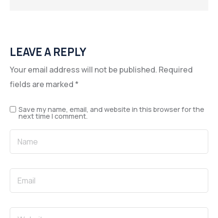
LEAVE A REPLY
Your email address will not be published.
Required
fields are marked
*
Save my name, email, and website in this browser for the
next time I comment.