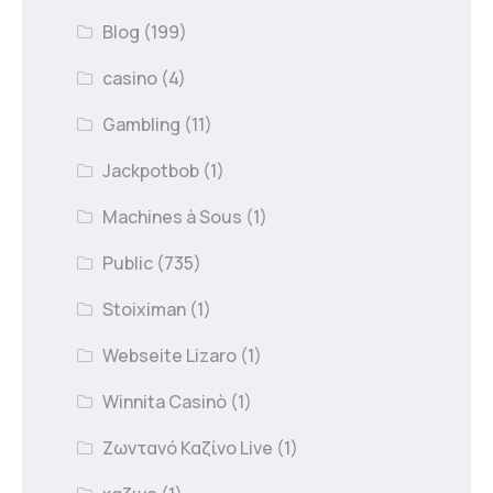
Blog
(199)
casino
(4)
Gambling
(11)
Jackpotbob
(1)
Machines à Sous
(1)
Public
(735)
Stoiximan
(1)
Webseite Lizaro
(1)
Winnita Casinò
(1)
Ζωντανό Καζίνο Live
(1)