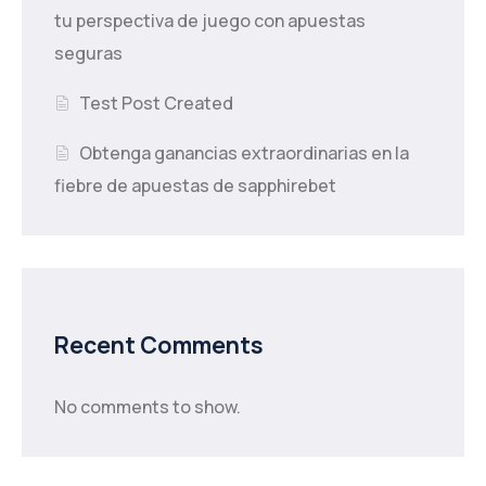
tu perspectiva de juego con apuestas
seguras
Test Post Created
Obtenga ganancias extraordinarias en la
fiebre de apuestas de sapphirebet
Recent Comments
No comments to show.