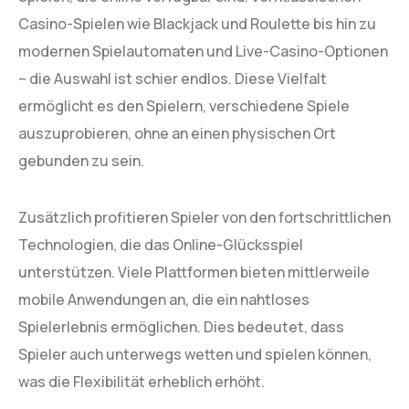
Casino-Spielen wie Blackjack und Roulette bis hin zu
modernen Spielautomaten und Live-Casino-Optionen
– die Auswahl ist schier endlos. Diese Vielfalt
ermöglicht es den Spielern, verschiedene Spiele
auszuprobieren, ohne an einen physischen Ort
gebunden zu sein.
Zusätzlich profitieren Spieler von den fortschrittlichen
Technologien, die das Online-Glücksspiel
unterstützen. Viele Plattformen bieten mittlerweile
mobile Anwendungen an, die ein nahtloses
Spielerlebnis ermöglichen. Dies bedeutet, dass
Spieler auch unterwegs wetten und spielen können,
was die Flexibilität erheblich erhöht.