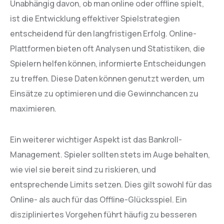
Unabhängig davon, ob man online oder offline spielt,
ist die Entwicklung effektiver Spielstrategien
entscheidend für den langfristigen Erfolg. Online-
Plattformen bieten oft Analysen und Statistiken, die
Spielern helfen können, informierte Entscheidungen
zu treffen. Diese Daten können genutzt werden, um
Einsätze zu optimieren und die Gewinnchancen zu
maximieren.
Ein weiterer wichtiger Aspekt ist das Bankroll-
Management. Spieler sollten stets im Auge behalten,
wie viel sie bereit sind zu riskieren, und
entsprechende Limits setzen. Dies gilt sowohl für das
Online- als auch für das Offline-Glücksspiel. Ein
diszipliniertes Vorgehen führt häufig zu besseren