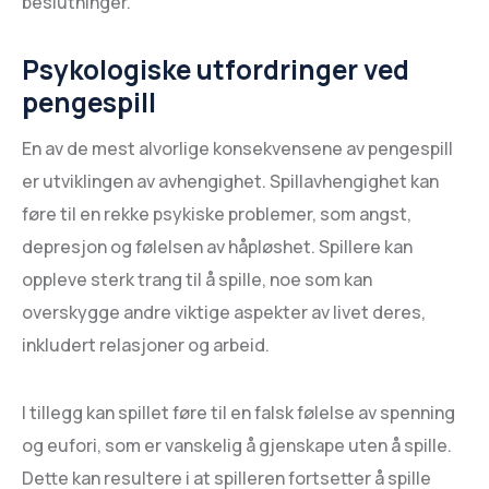
beslutninger.
Psykologiske utfordringer ved
pengespill
En av de mest alvorlige konsekvensene av pengespill
er utviklingen av avhengighet. Spillavhengighet kan
føre til en rekke psykiske problemer, som angst,
depresjon og følelsen av håpløshet. Spillere kan
oppleve sterk trang til å spille, noe som kan
overskygge andre viktige aspekter av livet deres,
inkludert relasjoner og arbeid.
I tillegg kan spillet føre til en falsk følelse av spenning
og eufori, som er vanskelig å gjenskape uten å spille.
Dette kan resultere i at spilleren fortsetter å spille