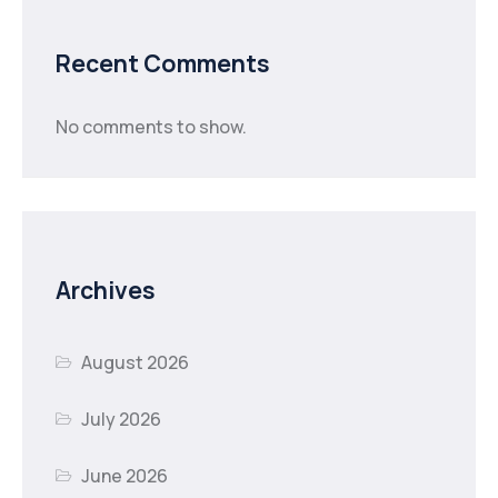
Recent Comments
No comments to show.
Archives
August 2026
July 2026
June 2026