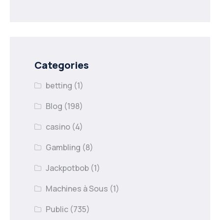
Categories
betting
(1)
Blog
(198)
casino
(4)
Gambling
(8)
Jackpotbob
(1)
Machines à Sous
(1)
Public
(735)