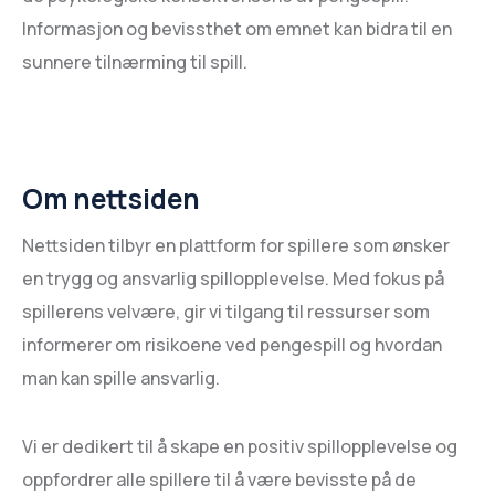
Informasjon og bevissthet om emnet kan bidra til en
sunnere tilnærming til spill.
Om nettsiden
Nettsiden tilbyr en plattform for spillere som ønsker
en trygg og ansvarlig spillopplevelse. Med fokus på
spillerens velvære, gir vi tilgang til ressurser som
informerer om risikoene ved pengespill og hvordan
man kan spille ansvarlig.
Vi er dedikert til å skape en positiv spillopplevelse og
oppfordrer alle spillere til å være bevisste på de