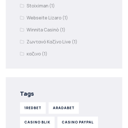
Stoiximan
(1)
Webseite Lizaro
(1)
Winnita Casinò
(1)
Ζωντανό Καζίνο Live
(1)
καζινο
(1)
Tags
1REDBET
ARADABET
CASINO BLIK
CASINO PAYPAL