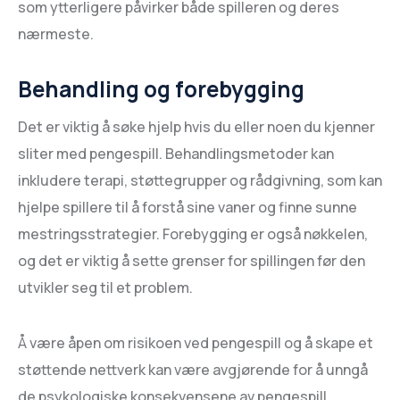
som ytterligere påvirker både spilleren og deres
nærmeste.
Behandling og forebygging
Det er viktig å søke hjelp hvis du eller noen du kjenner
sliter med pengespill. Behandlingsmetoder kan
inkludere terapi, støttegrupper og rådgivning, som kan
hjelpe spillere til å forstå sine vaner og finne sunne
mestringsstrategier. Forebygging er også nøkkelen,
og det er viktig å sette grenser for spillingen før den
utvikler seg til et problem.
Å være åpen om risikoen ved pengespill og å skape et
støttende nettverk kan være avgjørende for å unngå
de psykologiske konsekvensene av pengespill.