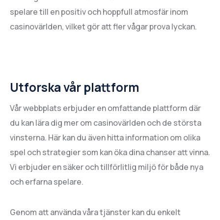
spelare till en positiv och hoppfull atmosfär inom
casinovärlden, vilket gör att fler vågar prova lyckan.
Utforska vår plattform
Vår webbplats erbjuder en omfattande plattform där
du kan lära dig mer om casinovärlden och de största
vinsterna. Här kan du även hitta information om olika
spel och strategier som kan öka dina chanser att vinna.
Vi erbjuder en säker och tillförlitlig miljö för både nya
och erfarna spelare.
Genom att använda våra tjänster kan du enkelt