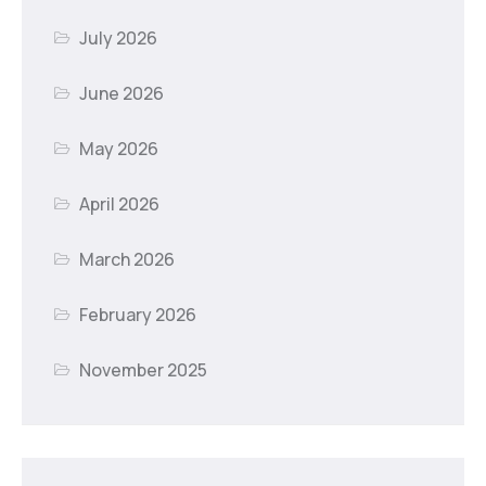
July 2026
June 2026
May 2026
April 2026
March 2026
February 2026
November 2025