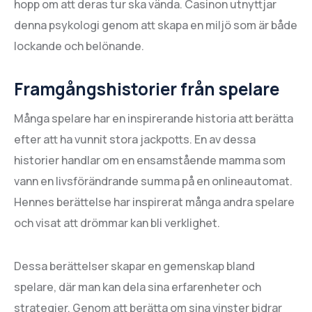
hopp om att deras tur ska vända. Casinon utnyttjar
denna psykologi genom att skapa en miljö som är både
lockande och belönande.
Framgångshistorier från spelare
Många spelare har en inspirerande historia att berätta
efter att ha vunnit stora jackpotts. En av dessa
historier handlar om en ensamstående mamma som
vann en livsförändrande summa på en onlineautomat.
Hennes berättelse har inspirerat många andra spelare
och visat att drömmar kan bli verklighet.
Dessa berättelser skapar en gemenskap bland
spelare, där man kan dela sina erfarenheter och
strategier. Genom att berätta om sina vinster bidrar