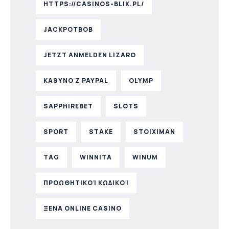
HTTPS://CASINOS-BLIK.PL/
JACKPOTBOB
JETZT ANMELDEN LIZARO
KASYNO Z PAYPAL
OLYMP
SAPPHIREBET
SLOTS
SPORT
STAKE
STOIXIMAN
TAG
WINNITA
WINUM
ΠΡΟΩΘΗΤΙΚΟΊ ΚΩΔΙΚΟΊ
ΞΕΝΑ ONLINE CASINO