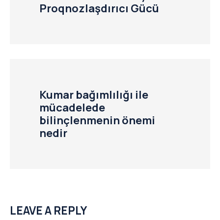
Proqnozlaşdırıcı Gücü
Kumar bağımlılığı ile
mücadelede
bilinçlenmenin önemi
nedir
LEAVE A REPLY