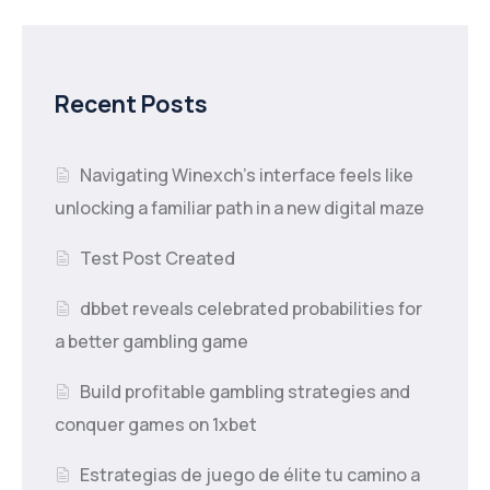
Recent Posts
Navigating Winexch’s interface feels like
unlocking a familiar path in a new digital maze
Test Post Created
dbbet reveals celebrated probabilities for
a better gambling game
Build profitable gambling strategies and
conquer games on 1xbet
Estrategias de juego de élite tu camino a