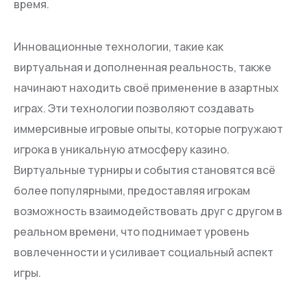
время.
Инновационные технологии, такие как
виртуальная и дополненная реальность, также
начинают находить своё применение в азартных
играх. Эти технологии позволяют создавать
иммерсивные игровые опыты, которые погружают
игрока в уникальную атмосферу казино.
Виртуальные турниры и события становятся всё
более популярными, предоставляя игрокам
возможность взаимодействовать друг с другом в
реальном времени, что поднимает уровень
вовлеченности и усиливает социальный аспект
игры.