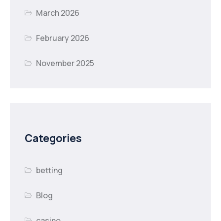
March 2026
February 2026
November 2025
Categories
betting
Blog
casino