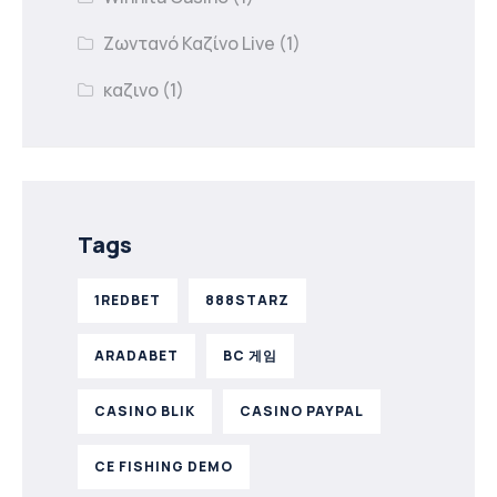
Ζωντανό Καζίνο Live
(1)
καζινο
(1)
Tags
1REDBET
888STARZ
ARADABET
BC 게임
CASINO BLIK
CASINO PAYPAL
CE FISHING DEMO