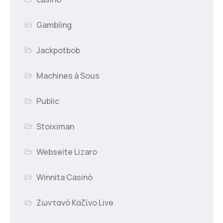
Gambling
Jackpotbob
Machines à Sous
Public
Stoiximan
Webseite Lizaro
Winnita Casinò
Ζωντανό Καζίνο Live