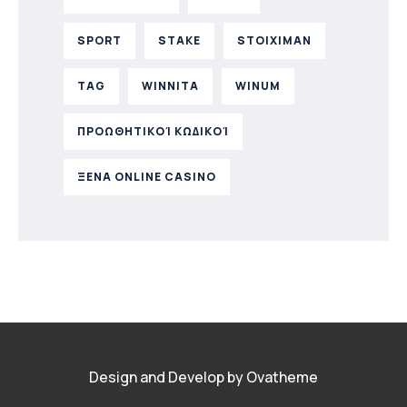
SPORT
STAKE
STOIXIMAN
TAG
WINNITA
WINUM
ΠΡΟΩΘΗΤΙΚΟΊ ΚΩΔΙΚΟΊ
ΞΕΝΑ ONLINE CASINO
Design and Develop by Ovatheme