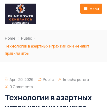
Menu
Home
Home
Public
About us
Технологии в азартных играх как они меняют
правила игры
Generators
Service And Repair
April 20, 2026
Public
Imesha perera
Contact Us
0 Comments
Технологии в азартных