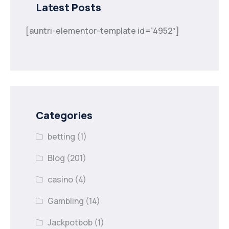
Latest Posts
[auntri-elementor-template id=”4952″]
Categories
betting
(1)
Blog
(201)
casino
(4)
Gambling
(14)
Jackpotbob
(1)