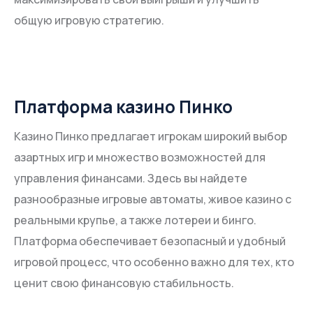
общую игровую стратегию.
Платформа казино Пинко
Казино Пинко предлагает игрокам широкий выбор
азартных игр и множество возможностей для
управления финансами. Здесь вы найдете
разнообразные игровые автоматы, живое казино с
реальными крупье, а также лотереи и бинго.
Платформа обеспечивает безопасный и удобный
игровой процесс, что особенно важно для тех, кто
ценит свою финансовую стабильность.