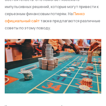
импульсивных решений, которые могут привести к
серьезным финансовым потерям. На
Пинко
официальный сайт
также предлагаются различные
советы по этому поводу.