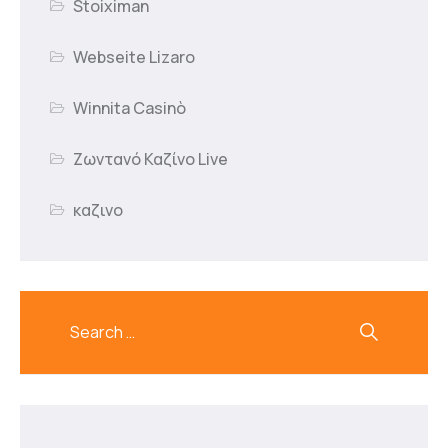
Stoiximan
Webseite Lizaro
Winnita Casinò
Ζωντανό Καζίνο Live
καζινο