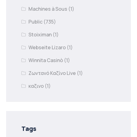
Machines à Sous
(1)
Public
(735)
Stoiximan
(1)
Webseite Lizaro
(1)
Winnita Casinò
(1)
Ζωντανό Καζίνο Live
(1)
καζινο
(1)
Tags