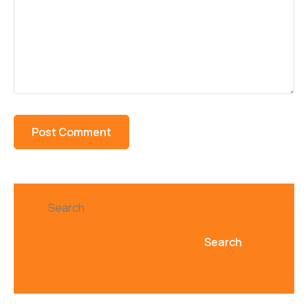
Search
Search