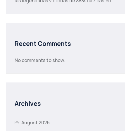
las legendarias victorias de 888starz casino
Recent Comments
No comments to show.
Archives
August 2026