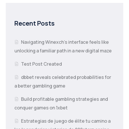
Recent Posts
Navigating Winexch’s interface feels like
unlocking a familiar path in a new digital maze
Test Post Created
dbbet reveals celebrated probabilities for
a better gambling game
Build profitable gambling strategies and
conquer games on 1xbet
Estrategias de juego de élite tu camino a