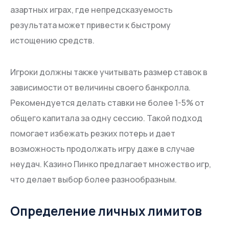
азартных играх, где непредсказуемость
результата может привести к быстрому
истощению средств.
Игроки должны также учитывать размер ставок в
зависимости от величины своего банкролла.
Рекомендуется делать ставки не более 1-5% от
общего капитала за одну сессию. Такой подход
помогает избежать резких потерь и дает
возможность продолжать игру даже в случае
неудач. Казино Пинко предлагает множество игр,
что делает выбор более разнообразным.
Определение личных лимитов