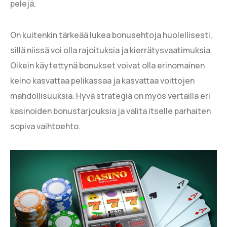
pelejä.
On kuitenkin tärkeää lukea bonusehtoja huolellisesti,
sillä niissä voi olla rajoituksia ja kierrätysvaatimuksia.
Oikein käytettynä bonukset voivat olla erinomainen
keino kasvattaa pelikassaa ja kasvattaa voittojen
mahdollisuuksia. Hyvä strategia on myös vertailla eri
kasinoiden bonustarjouksia ja valita itselle parhaiten
sopiva vaihtoehto.