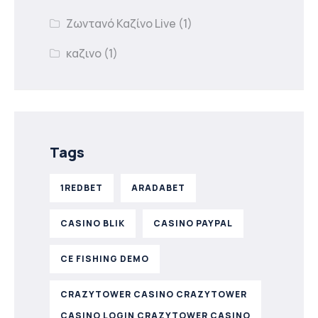
Ζωντανό Καζίνο Live
(1)
καζινο
(1)
Tags
1REDBET
ARADABET
CASINO BLIK
CASINO PAYPAL
CE FISHING DEMO
CRAZYTOWER CASINO CRAZYTOWER
CASINO LOGIN CRAZYTOWER CASINO