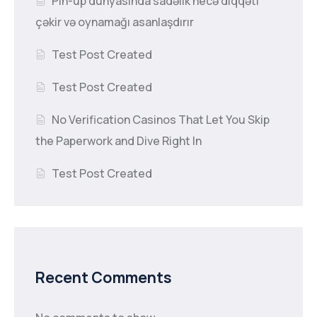
Pin-up dünyasında sadəlik necə diqqəti
çəkir və oynamağı asanlaşdırır
Test Post Created
Test Post Created
No Verification Casinos That Let You Skip
the Paperwork and Dive Right In
Test Post Created
Recent Comments