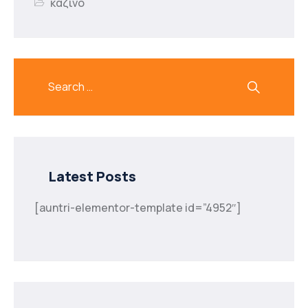
καζινο
Latest Posts
[auntri-elementor-template id=”4952″]