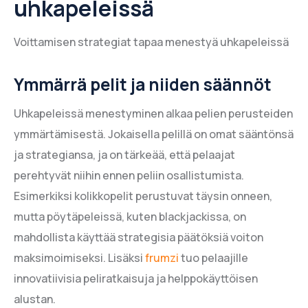
uhkapeleissä
Voittamisen strategiat tapaa menestyä uhkapeleissä
Ymmärrä pelit ja niiden säännöt
Uhkapeleissä menestyminen alkaa pelien perusteiden
ymmärtämisestä. Jokaisella pelillä on omat sääntönsä
ja strategiansa, ja on tärkeää, että pelaajat
perehtyvät niihin ennen peliin osallistumista.
Esimerkiksi kolikkopelit perustuvat täysin onneen,
mutta pöytäpeleissä, kuten blackjackissa, on
mahdollista käyttää strategisia päätöksiä voiton
maksimoimiseksi. Lisäksi
frumzi
tuo pelaajille
innovatiivisia peliratkaisuja ja helppokäyttöisen
alustan.