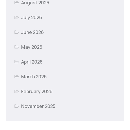
August 2026
July 2026
June 2026
May 2026
April 2026
March 2026
February 2026
November 2025