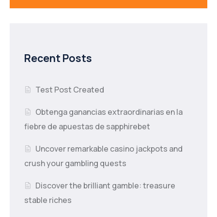
Recent Posts
Test Post Created
Obtenga ganancias extraordinarias en la
fiebre de apuestas de sapphirebet
Uncover remarkable casino jackpots and
crush your gambling quests
Discover the brilliant gamble: treasure
stable riches