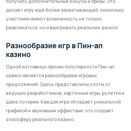
получать дополнительные бонусы и призы. Это
делает игру ещё более захватывающей, поскольку
участники имеют возможность не только
развлекаться, но и выигрывать реальные деньги.
Разнообразие игр в Пин-ап
казино
Одной из главных причин популярности Пин-ап
казино является разнообразие игровых
предложений. Здесь представлены слоты от
ведущих разработчиков, карточные игры, рулетка и
даже лотереи. Каждая игра обладает уникальной
графикой и звуковыми эффектами, что создает
атмосферу реального казино.