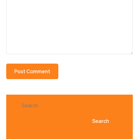
Search
Search