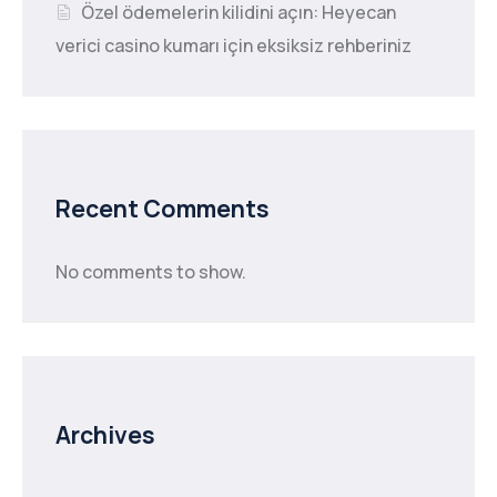
Özel ödemelerin kilidini açın: Heyecan
verici casino kumarı için eksiksiz rehberiniz
Recent Comments
No comments to show.
Archives