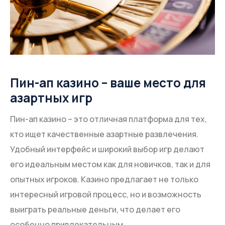
Пин-ап казино – ваше место для
азартных игр
Пин-ап казино – это отличная платформа для тех,
кто ищет качественные азартные развлечения.
Удобный интерфейс и широкий выбор игр делают
его идеальным местом как для новичков, так и для
опытных игроков. Казино предлагает не только
интересный игровой процесс, но и возможность
выиграть реальные деньги, что делает его
особенно привлекательным.