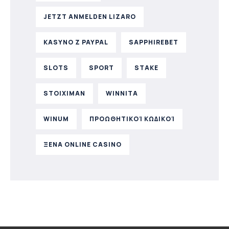
JETZT ANMELDEN LIZARO
KASYNO Z PAYPAL
SAPPHIREBET
SLOTS
SPORT
STAKE
STOIXIMAN
WINNITA
WINUM
ΠΡΟΩΘΗΤΙΚΟΊ ΚΩΔΙΚΟΊ
ΞΕΝΑ ONLINE CASINO