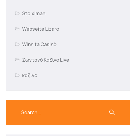
Stoiximan
Webseite Lizaro
Winnita Casinò
Ζωντανό Καζίνο Live
καζινο