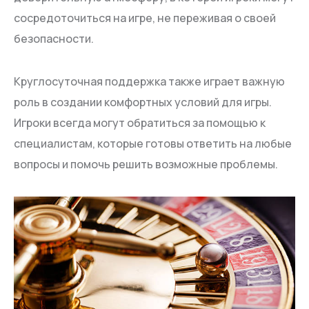
сосредоточиться на игре, не переживая о своей
безопасности.
Круглосуточная поддержка также играет важную
роль в создании комфортных условий для игры.
Игроки всегда могут обратиться за помощью к
специалистам, которые готовы ответить на любые
вопросы и помочь решить возможные проблемы.