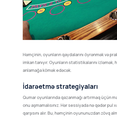
Həmçinin, oyunların qaydalarını öyrənmək və pra
imkan tanıyır. Oyunların statistikalarını izləmək
anlamağa kömək edəcək.
İdarəetmə strategiyaları
Qumar oyunlarında qazanmağı artırmaq üçün mal
onu aşmamalısınız. Hər sessiyada nə qədər pul xə
qarşısını alır. Bu, həmçinin oyununuzdan zövq al