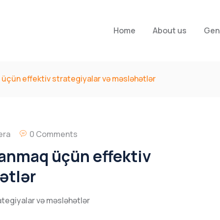
Home
About us
Gen
çün effektiv strategiyalar və məsləhətlər
era
0 Comments
anmaq üçün effektiv
ətlər
tegiyalar və məsləhətlər