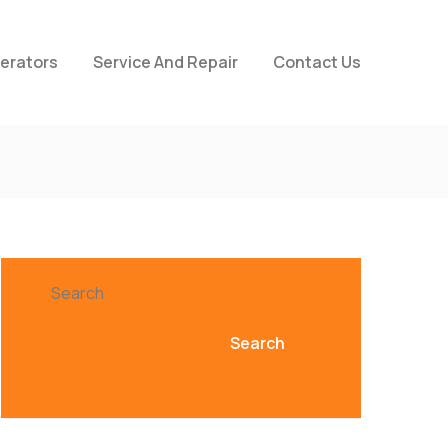
erators
Service And Repair
Contact Us
Search
Search