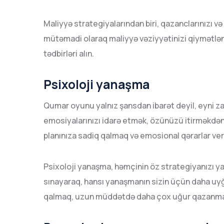
Maliyyə strategiyalarından biri, qazanclarınızı və 
mütəmadi olaraq maliyyə vəziyyətinizi qiymətlən
tədbirləri alın.
Psixoloji yanaşma
Qumar oyunu yalnız şansdan ibarət deyil, eyni 
emosiyalarınızı idarə etmək, özünüzü itirməkdə
planınıza sadiq qalmaq və emosional qərarlar ve
Psixoloji yanaşma, həmçinin öz strategiyanızı 
sınayaraq, hansı yanaşmanın sizin üçün daha uyğ
qalmaq, uzun müddətdə daha çox uğur qazanma