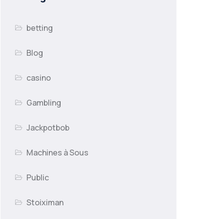
betting
Blog
casino
Gambling
Jackpotbob
Machines à Sous
Public
Stoiximan