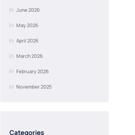
June 2026
May 2026
April 2026
March 2026
February 2026
November 2025
Categories