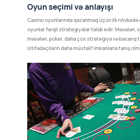
Oyun seçimi və anlayışı
Casino oyunlarında qazanmaq üçün ilk növbədə o
oyunlar fərqli strategiyalar tələb edir. Məsələn, sl
məsələn, poker, daha çox strategiya və bacarıq t
istifadəçilərin daha müxtəlif imkanlarla tanış ol