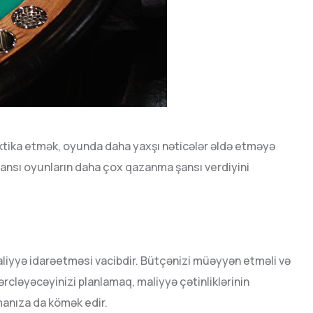
ktika etmək, oyunda daha yaxşı nəticələr əldə etməyə
, hansı oyunların daha çox qazanma şansı verdiyini
iyyə idarəetməsi vacibdir. Bütçənizi müəyyən etməli və
rcləyəcəyinizi planlamaq, maliyyə çətinliklərinin
manıza da kömək edir.