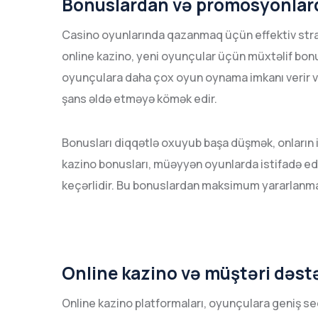
Bonuslardan və promosyonlard
Casino oyunlarında qazanmaq üçün effektiv strat
online kazino, yeni oyunçular üçün müxtəlif bon
oyunçulara daha çox oyun oynama imkanı verir və 
şans əldə etməyə kömək edir.
Bonusları diqqətlə oxuyub başa düşmək, onların is
kazino bonusları, müəyyən oyunlarda istifadə edi
keçərlidir. Bu bonuslardan maksimum yararlanma
Online kazino və müştəri dəst
Online kazino platformaları, oyunçulara geniş seç