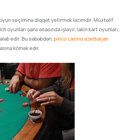
yun seçiminə diqqət yetirmək lazımdır. Müxtəlif
ot oyunları şans əsasında işləyir, lakin kart oyunları,
ələb edir. Bu səbəbdən,
pinco casino azerbaijan
masına kömək edir.