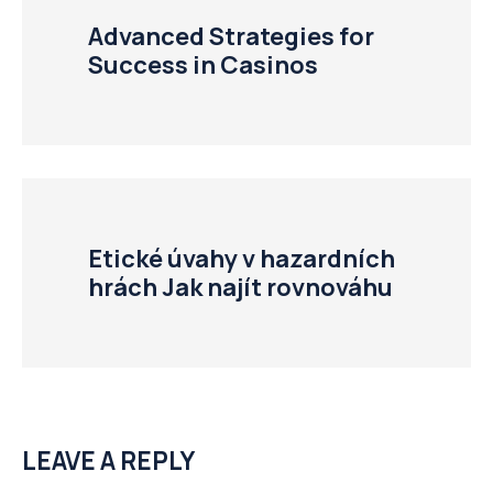
Advanced Strategies for
Success in Casinos
Etické úvahy v hazardních
hrách Jak najít rovnováhu
LEAVE A REPLY