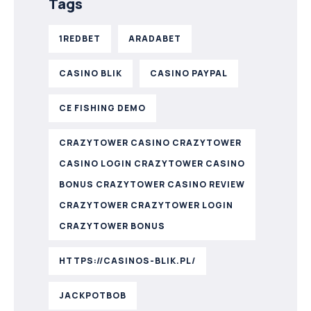
Tags
1REDBET
ARADABET
CASINO BLIK
CASINO PAYPAL
CE FISHING DEMO
CRAZYTOWER CASINO CRAZYTOWER
CASINO LOGIN CRAZYTOWER CASINO
BONUS CRAZYTOWER CASINO REVIEW
CRAZYTOWER CRAZYTOWER LOGIN
CRAZYTOWER BONUS
HTTPS://CASINOS-BLIK.PL/
JACKPOTBOB