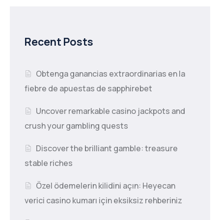
Recent Posts
Obtenga ganancias extraordinarias en la
fiebre de apuestas de sapphirebet
Uncover remarkable casino jackpots and
crush your gambling quests
Discover the brilliant gamble: treasure
stable riches
Özel ödemelerin kilidini açın: Heyecan
verici casino kumarı için eksiksiz rehberiniz