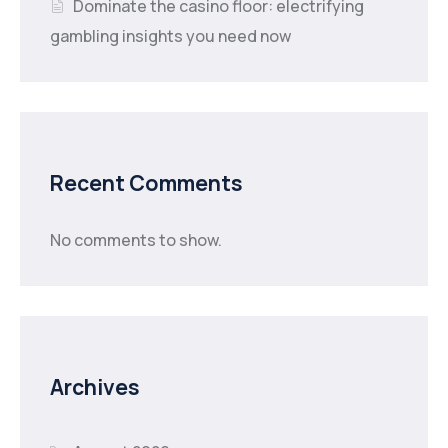
Dominate the casino floor: electrifying
gambling insights you need now
Recent Comments
No comments to show.
Archives