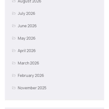
August 2026
July 2026
June 2026
May 2026
April 2026
March 2026
February 2026
November 2025