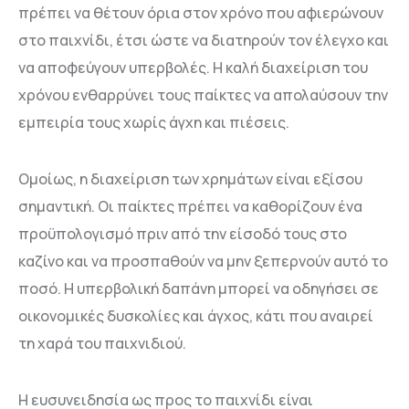
πρέπει να θέτουν όρια στον χρόνο που αφιερώνουν
στο παιχνίδι, έτσι ώστε να διατηρούν τον έλεγχο και
να αποφεύγουν υπερβολές. Η καλή διαχείριση του
χρόνου ενθαρρύνει τους παίκτες να απολαύσουν την
εμπειρία τους χωρίς άγχη και πιέσεις.
Ομοίως, η διαχείριση των χρημάτων είναι εξίσου
σημαντική. Οι παίκτες πρέπει να καθορίζουν ένα
προϋπολογισμό πριν από την είσοδό τους στο
καζίνο και να προσπαθούν να μην ξεπερνούν αυτό το
ποσό. Η υπερβολική δαπάνη μπορεί να οδηγήσει σε
οικονομικές δυσκολίες και άγχος, κάτι που αναιρεί
τη χαρά του παιχνιδιού.
Η ευσυνειδησία ως προς το παιχνίδι είναι