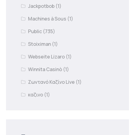
Jackpotbob
(1)
Machines à Sous
(1)
Public
(735)
Stoiximan
(1)
Webseite Lizaro
(1)
Winnita Casinò
(1)
Ζωντανό Καζίνο Live
(1)
καζινο
(1)