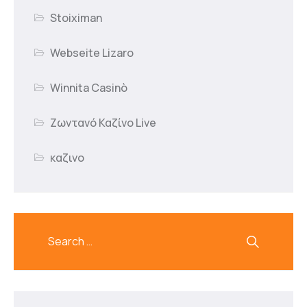
Stoiximan
Webseite Lizaro
Winnita Casinò
Ζωντανό Καζίνο Live
καζινο