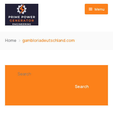
Menu
Home
Home
gambloriadeutschland.com
About us
Generators
Service And Repair
Search
Contact Us
Search