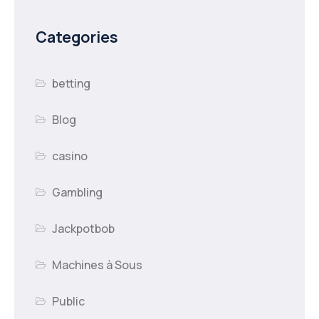
Categories
betting
Blog
casino
Gambling
Jackpotbob
Machines à Sous
Public